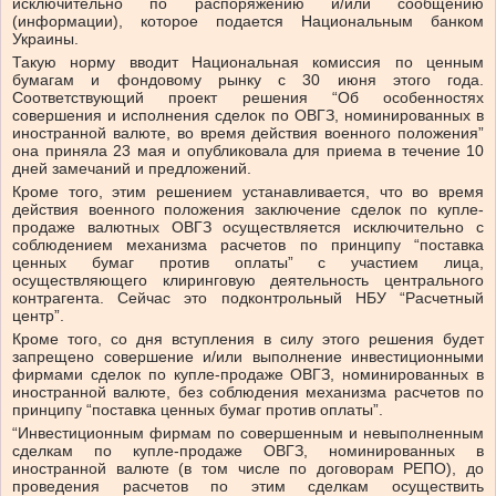
исключительно по распоряжению и/или сообщению
(информации), которое подается Национальным банком
Украины.
Такую норму вводит Национальная комиссия по ценным
бумагам и фондовому рынку с 30 июня этого года.
Соответствующий проект решения “Об особенностях
совершения и исполнения сделок по ОВГЗ, номинированных в
иностранной валюте, во время действия военного положения”
она приняла 23 мая и опубликовала для приема в течение 10
дней замечаний и предложений.
Кроме того, этим решением устанавливается, что во время
действия военного положения заключение сделок по купле-
продаже валютных ОВГЗ осуществляется исключительно с
соблюдением механизма расчетов по принципу “поставка
ценных бумаг против оплаты” с участием лица,
осуществляющего клиринговую деятельность центрального
контрагента. Сейчас это подконтрольный НБУ “Расчетный
центр”.
Кроме того, со дня вступления в силу этого решения будет
запрещено совершение и/или выполнение инвестиционными
фирмами сделок по купле-продаже ОВГЗ, номинированных в
иностранной валюте, без соблюдения механизма расчетов по
принципу “поставка ценных бумаг против оплаты”.
“Инвестиционным фирмам по совершенным и невыполненным
сделкам по купле-продаже ОВГЗ, номинированных в
иностранной валюте (в том числе по договорам РЕПО), до
проведения расчетов по этим сделкам осуществить