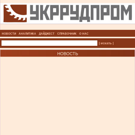
НОВОСТИ
АНАЛИТИКА
ДАЙДЖЕСТ
СПРАВОЧНИК
О НАС
| искать |
НОВОСТЬ