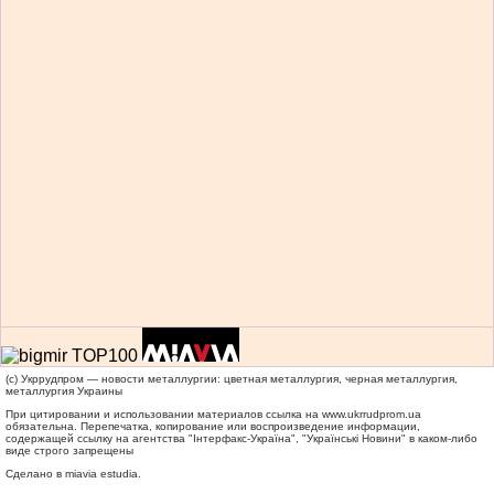
(c) Укррудпром — новости металлургии: цветная металлургия, черная металлургия,
металлургия Украины
При цитировании и использовании материалов ссылка на
www.ukrrudprom.ua
обязательна. Перепечатка, копирование или воспроизведение информации,
содержащей ссылку на агентства "Iнтерфакс-Україна", "Українськi Новини" в каком-либо
виде строго запрещены
Сделано в miavia estudia.