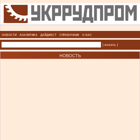
НОВОСТИ
АНАЛИТИКА
ДАЙДЖЕСТ
СПРАВОЧНИК
О НАС
| искать |
НОВОСТЬ