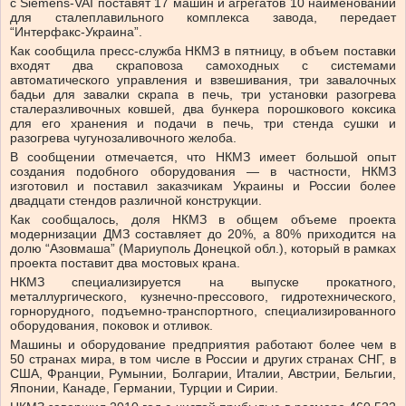
с Siemens-VAI поставят 17 машин и агрегатов 10 наименований
для сталеплавильного комплекса завода, передает
“Интерфакс-Украина”.
Как сообщила пресс-служба НКМЗ в пятницу, в объем поставки
входят два скраповоза самоходных с системами
автоматического управления и взвешивания, три завалочных
бадьи для завалки скрапа в печь, три установки разогрева
сталеразливочных ковшей, два бункера порошкового коксика
для его хранения и подачи в печь, три стенда сушки и
разогрева чугунозаливочного желоба.
В сообщении отмечается, что НКМЗ имеет большой опыт
создания подобного оборудования — в частности, НКМЗ
изготовил и поставил заказчикам Украины и России более
двадцати стендов различной конструкции.
Как сообщалось, доля НКМЗ в общем объеме проекта
модернизации ДМЗ составляет до 20%, а 80% приходится на
долю “Азовмаша” (Мариуполь Донецкой обл.), который в рамках
проекта поставит два мостовых крана.
НКМЗ специализируется на выпуске прокатного,
металлургического, кузнечно-прессового, гидротехнического,
горнорудного, подъемно-транспортного, специализированного
оборудования, поковок и отливок.
Машины и оборудование предприятия работают более чем в
50 странах мира, в том числе в России и других странах СНГ, в
США, Франции, Румынии, Болгарии, Италии, Австрии, Бельгии,
Японии, Канаде, Германии, Турции и Сирии.