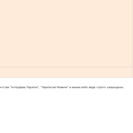
тва "Iнтерфакс-Україна", "Українськi Новини" в каком-либо виде строго запрещены