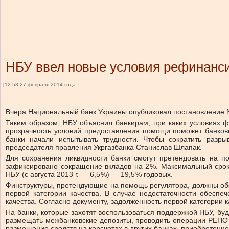
НБУ ввел новые условия рефинанс
[12:53 27 февраля 2014 года ]
Вчера Национальный банк Украины опуб­ликовал постановление №
Таким образом, НБУ объяснил банкирам, при каких условиях ф
прозрачность условий предоставления помощи поможет банковск
банки начали испытывать трудности. Чтобы сократить разры
председателя правления Укргазбанка Станислав Шлапак.
Для сохранения ликвидности банки смогут претендовать на 
зафиксировано сокращение вкладов на 2 %. Максимальный срок
НБУ (с августа 2013 г. — 6,5 %) — 19,5 % годовых.
Финструктуры, претендующие на помощь регулятора, должны обе
первой категории качества. В случае недостаточности обесп
качества. Согласно документу, задолженность первой категории 
На банки, которые захотят воспользоваться поддержкой НБУ, бу
размещать межбанковские депозиты, проводить операции РЕПО (
размещение средств на корсчетах в других банках, приобретени