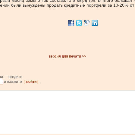
рвый месяц зимы отток составил 3,8 млрд грн. В итоге большая ч
ений были вынуждены продать кредитные портфели за 10‑20 % от
версия для печати >>
ии — введите
и нажмите
| войти |
.