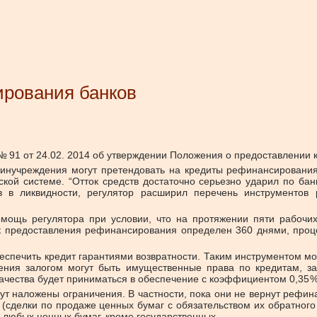
ирования банков
 91 от 24.02. 2014 об утверждении Положения о предоставлении 
инучреждения могут претендовать на кредиты рефинансирования
ой системе. “Отток средств достаточно серьезно ударил по бан
в в ликвидности, регулятор расширил перечень инструментов
помощь регулятора при условии, что на протяжении пяти рабоч
 предоставления рефинансирования определен 360 днями, проце
спечить кредит гарантиями возвратности. Таким инструментом м
ечения залогом могут быть имущественные права по кредитам, з
качества будет приниматься в обеспечение с коэффициентом 0,35 %
дут наложены ограничения. В частности, пока они не вернут реф
сделки по продаже ценных бумаг с обязательством их обратного
е любых ценных бумаг, кроме государственных.