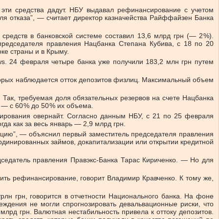
 эти средства дадут. НБУ выдавал рефинансирование с учетом
ля отказа”, — считает директор казначейства Райффайзен Банка
средств в банковской системе составил 13,6 млрд грн (— 2 %).
редседателя правления Нацбанка Степана Кубива, с 18 по 20
ке страны и в Крыму.
s. 24 февраля четыре банка уже получили 183,2 млн грн путем
торых наблюдается отток депозитов физлиц. Максимальный объем
Так, требуемая доля обязательных резервов на счете Нацбанка
— с 60 % до 50 % их объема.
ирования овернайт. Согласно данным НБУ, с 21 по 25 февраля
да как за весь январь — 2,9 млрд грн.
уацию”, — объяснил первый заместитель председателя правления
рдинированных займов, докапитализации или открытии кредитной
седатель правления Правэкс-Банка Тарас Кириченко. — Но для
чить рефинансирование, говорит Владимир Кравченко. К тому же,
лн грн, говорится в отчетности Национального банка. На фоне
еждения не могли спрогнозировать девальвационные риски, что
лрд грн. Валютная нестабильность привела к оттоку депозитов.