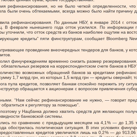
ия рефинансирования, но не было четкой определенности, что
ила были очень обтекаемыми, всегда можно было найти причину д
ила рефинансирования. По данным НБУ, в январе 2014 г. отток 
ц. В феврале нынешнего года отток усилился. По информации п
ы уточнили, что отток средств из банков наиболее ощутим на восто
ирующие кредиты” пяти финструктурам, сообщает Bloomberg New
атривающее проведение внеочередных тендеров для банков, у ко
итов.
волил финучреждениям временно снизить размер резервирования. 
обязательных резервов на корреспондентском счете банков в НБУ 
 количество возможных обращений банков за кредитами рефинанс
у 1,7 млрд грн, из которых 1,5 млрд грн — кредиты овернайт, тог
лога пула кредитов, позволяет банкам спокойно пережить эту сит
нструктур обращается к акционерам с вопросом привлечения субо
ьными. “Нам сейчас рефинансирование не нужно, — говорит пред
т обратиться к регулятору за помощью”.
, поэтому у Нацбанка должно хватить средств для желающих полу
квидности банковской системы.
ились по сравнению с предыдущим месяцем на 4,1 % — до 1,35 тр
ода обострилась политическая ситуация. В этих условиях финучр
редоставленных кредитов увеличился лишь на 0,2 % — до 913,06 м