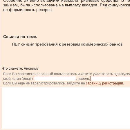
Особенно активно вкладчики изымали гривневые средства. В пе
займам, была использована на выплату вкладов. Ряд финучрежд
не формировать резервы.
Ссылки по теме:
НБУ снизил требования к резервам коммерческих банков
Что скажете, Аноним?
Если Вы зарегистрированный пользователь и хотите участвовать в дискусс
свой логин (email)
, пароль
Если Вы еще не зарегистрировались, зайдите на
страницу регистрации
.