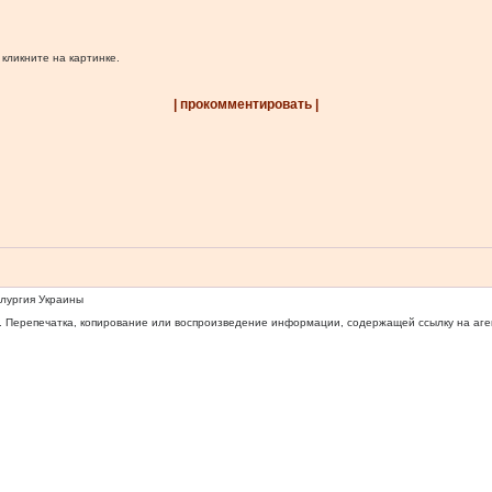
 кликните на картинке.
| прокомментировать |
ллургия Украины
 Перепечатка, копирование или воспроизведение информации, содержащей ссылку на агентс