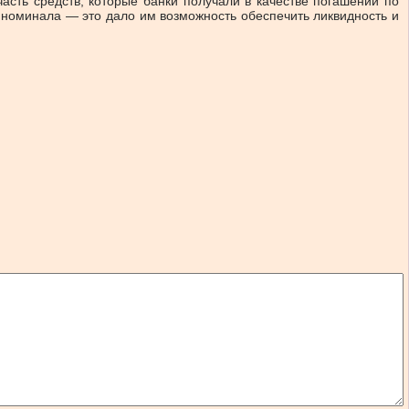
асть средств, которые банки получали в качестве погашений по
 номинала — это дало им возможность обеспечить ликвидность и