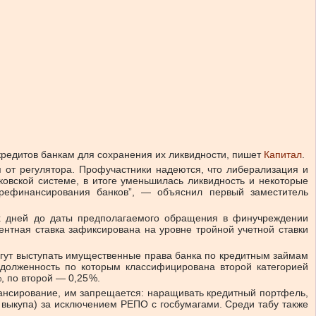
кредитов банкам для сохранения их ликвидности, пишет
Капитал
.
 от регулятора. Профучастники надеются, что либерализация и
ковской системе, в итоге уменьшилась ликвидность и некоторые
 рефинансирования банков”, — объяснил первый замес­титель
их дней до даты предполагаемого обращения в финучреждении
нтная ставка зафиксирована на уровне тройной учетной ставки
огут выступать имущественные права банка по кредитным займам
адолженность по которым классифицирована второй категорией
, по второй — 0,25 %.
инансирование, им запрещается: наращивать кредитный портфель,
 выкупа) за исключением РЕПО с госбумагами. Среди табу также