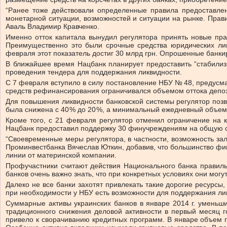
“Ранее тоже действовали определенные правила предоставлен
монетарной ситуации, возможностей и ситуации на рынке. Прав
Аваль Владимир Кравченко.
Именно отток капитала вынудил регулятора принять новые прав
Преимущественно это были срочные средства юридических ли
февраля этот показатель достиг 30 млрд грн. Опрошенные банкир
В ближайшее время Нацбанк планирует предоставить “стабилиз
проведения тендера для поддержания ликвидности.
С 7 февраля вступило в силу постановление НБУ № 48, предусм
средств рефинансирования ограничивался объемом оттока депоз
Для повышения ликвидности банковской системы регулятор поз
была снижена с 40 % до 20 %, а минимальный ежедневный объем 
Кроме того, с 21 февраля регулятор отменил ограничение на
Нацбанк предоставил поддержку 30 финучреждениям на общую сумм
“Своевременные меры регулятора, в частности, возможность за
Проминвестбанка Вячеслав Юткин, добавив, что большинство фи
линии от материнской компании.
Профучастники считают действия Национального банка правил
банков очень важно знать, что при конкретных условиях они могу
Далеко не все банки захотят привлекать такие дорогие ресурсы
при необходимости у НБУ есть возможности для поддержания ли
Суммарные активы украинских банков в январе 2014 г. уменьш
традиционного снижения деловой активности в первый месяц г
привело к сворачиванию кредитных программ. В январе объем п