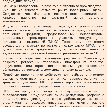
предыдущие периоды.
Эти меры направлены на развитие внутреннего производства и
уменьшение теневого сегмента рынка ювелирных изделий.
Ожидается, что благодаря использованию официальных
каналов давление на валютный рынок останется
минимальным.
Регулятор также унифицирует подходы к регулированию
внешних займов, расширяя возможности предприятий по
погашению кредитов, предоставленных консорциумами
иностранных кредиторов с участием международных
финансовых организаций (МФО). Теперь компании смогут
осуществлять платежи не только в пользу самих МФО, но и
других участников кредитного пула, если они являются
надежными иностранными банками с рейтингом не ниже “A”.
Кроме того, разрешено переводить средства из Украины для
покрытия регрессных требований иностранных гарантов,
поручителей или страховщиков, которые уже выполнили
обязательства резидента-заемщика по таким кредитам.
Подобные правила уже действуют для займов с участием
экспортно-кредитных агентств, а их распространение на
кредиты с участием МФО должно упростить привлечение
финансирования и структурирование новых займов.
НБУ также продолжает внедрение стимулирующей валютной
либерализации. Юридическим лицам-резидентам разрешено
репатриировать дивиденды сверх действующих валютных
ограничений в пределах инвестиционного лимита, равного
сумме иностранных инвестиций, привлеченных в уставный