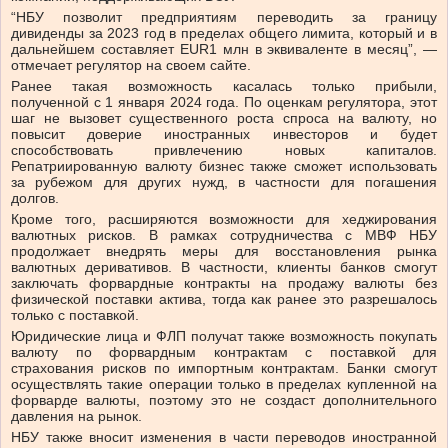
“НБУ позволит предприятиям переводить за границу
дивиденды за 2023 год в пределах общего лимита, который и в
дальнейшем составляет EUR1 млн в эквиваленте в месяц”, —
отмечает регулятор на своем сайте.
Ранее такая возможность касалась только прибыли,
полученной с 1 января 2024 года. По оценкам регулятора, этот
шаг не вызовет существенного роста спроса на валюту, но
повысит доверие иностранных инвесторов и будет
способствовать привлечению новых капиталов.
Репатриированную валюту бизнес также сможет использовать
за рубежом для других нужд, в частности для погашения
долгов.
Кроме того, расширяются возможности для хеджирования
валютных рисков. В рамках сотрудничества с МВФ НБУ
продолжает внедрять меры для восстановления рынка
валютных деривативов. В частности, клиенты банков смогут
заключать форвардные контракты на продажу валюты без
физической поставки актива, тогда как ранее это разрешалось
только с поставкой.
Юридические лица и ФЛП получат также возможность покупать
валюту по форвардным контрактам с поставкой для
страхования рисков по импортным контрактам. Банки смогут
осуществлять такие операции только в пределах купленной на
форварде валюты, поэтому это не создаст дополнительного
давления на рынок.
НБУ также вносит изменения в части переводов иностранной