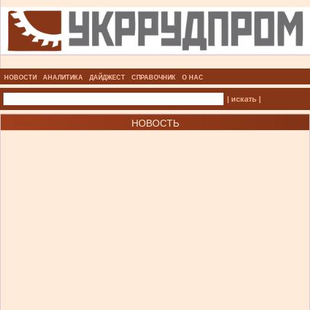
НОВОСТИ
АНАЛИТИКА
ДАЙДЖЕСТ
СПРАВОЧНИК
О НАС
| искать |
НОВОСТЬ