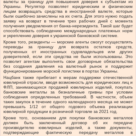
валюты за границу для повышения доверия к субъектам из
Украины. Регулятор позволяет юридическим и физическим
лицам возвращать средства в иностранной валюте, которые
были ошибочно зачислены на их счета. Для этого нужно подать
заявку на возврат в течение трех рабочих дней с момента
получения уведомления от банка-нерезидента. Такой шаг будет
способствовать соблюдению международных платежных норм
и укреплению доверия к украинской банковской системе.
Кроме того, резиденты — морские агенты смогут осуществлять
переводы за границу для возврата остатков средств,
полученных от иностранных судовладельцев или других
доверителей, если эти средства не были использованы. Это
позволит агентам выполнять свои договорные обязательства
без создания давления на валютный рынок и поддержит
функционирование морской логистики в портах Украины.
Нацбанк также прибегает к мерам поддержки отечественной
ювелирной отрасли, вводя возможность для юридических лиц и
ФЛП, занимающихся продажей ювелирных изделий, покупать
банковские металлы за безналичные гривны при условии
соблюдения определенных требований. В частности, объем
таких закупок в течение одного календарного месяца не может
превышать 1/12 от общего годового объема реализации
ювелирной продукции в розничной торговле за 2021 год.
Кроме того, основанием для покупки банковских металлов
должен быть заключенный договор об их передаче
производителю ювелирных изделий, а также документы,
подтверждающие фактическую передачу металлов в