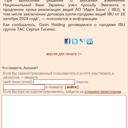
“При вынесении решения о внесении изменений
Национальный банк Украины учел просьбу Эмитента о
продлении срока реализации акций АО “Идея Банк” ( IBU), в
том числе заключение договора купли-продажи акций IBU от 18
октября 2024 года”, — поясняется в информации.
Как сообщалось, Getin Holding договорился о продаже IBU
группе ТАС Сергея Тигипко.
версия для печати >>
Что скажете, Аноним?
Если Вы зарегистрированный пользователь и хотите участвовать в
дискуссии — введите
свой логин (email)
, пароль
и нажмите
| войти |
.
Если Вы еще не зарегистрировались, зайдите на
страницу регистрации
.