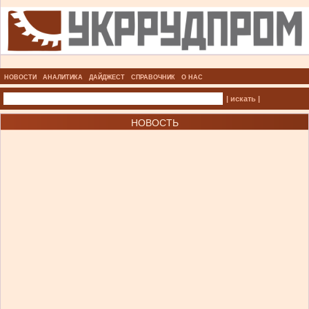
НОВОСТИ
АНАЛИТИКА
ДАЙДЖЕСТ
СПРАВОЧНИК
О НАС
| искать |
НОВОСТЬ