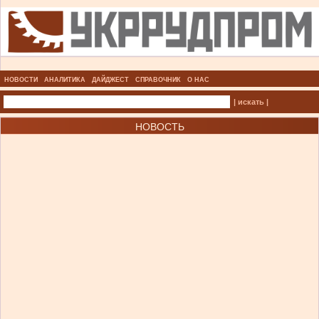
НОВОСТИ
АНАЛИТИКА
ДАЙДЖЕСТ
СПРАВОЧНИК
О НАС
| искать |
НОВОСТЬ