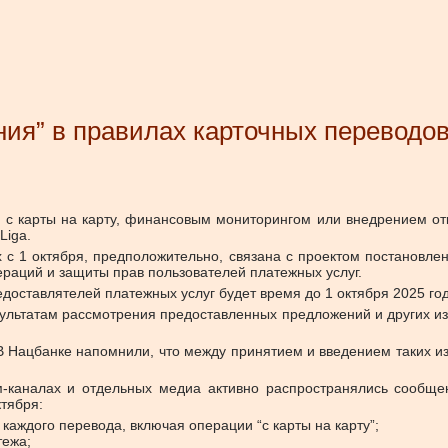
я” в правилах карточных переводов 
 с карты на карту, финансовым мониторингом или внедрением откр
Liga.
 с 1 октября, предположительно, связана с проектом постановле
раций и защиты прав пользователей платежных услуг.
предоставлятелей платежных услуг будет время до 1 октября 2025 г
зультатам рассмотрения предоставленных предложений и других и
. В Нацбанке напомнили, что между принятием и введением таких 
м-каналах и отдельных медиа активно распространялись сообщ
ктября:
аждого перевода, включая операции “с карты на карту”;
тежа;