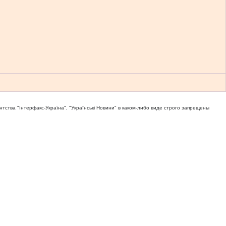
тва "Iнтерфакс-Україна", "Українськi Новини" в каком-либо виде строго запрещены