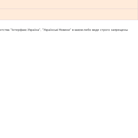
тва "Iнтерфакс-Україна", "Українськi Новини" в каком-либо виде строго запрещены