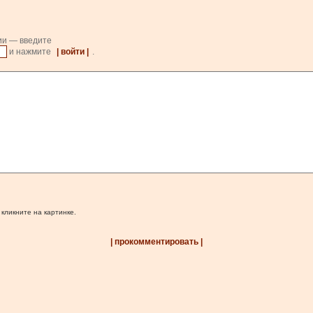
ии — введите
и нажмите
| войти |
.
 кликните на картинке.
| прокомментировать |