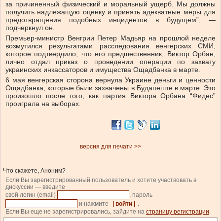
за причиненный физический и моральный ущерб. Мы должны
получить надлежащую оценку и принять адекватные меры для
предотвращения подобных инцидентов в будущем”, —
подчеркнул он.
Премьер-министр Венгрии Петер Мадьяр на прошлой неделе
возмутился результатами расследования венгерских СМИ,
которое подтвердило, что его предшественник, Виктор Орбан,
лично отдал приказ о проведении операции по захвату
украинских инкассаторов и имущества Ощадбанка в марте.
6 мая венгерская сторона вернула Украине деньги и ценности
Ощадбанка, которые были захвачены в Будапеште в марте. Это
произошло после того, как партия Виктора Орбана “Фидес”
проиграла на выборах.
версия для печати >>
Что скажете, Аноним?
Если Вы зарегистрированный пользователь и хотите участвовать в
дискуссии — введите
свой логин (email)
, пароль
и нажмите
| войти |
.
Если Вы еще не зарегистрировались, зайдите на
страницу регистрации
.