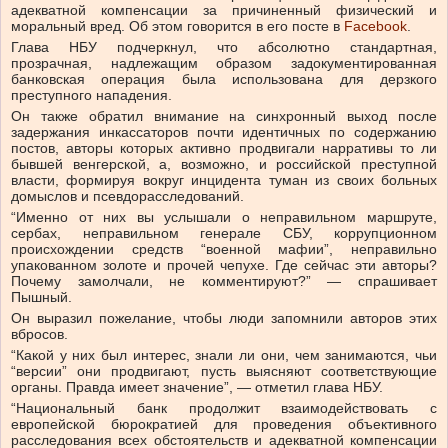
адекватной компенсации за причиненный физический и
моральный вред. Об этом говорится в его посте в
Facebook
.
Глава НБУ подчеркнул, что абсолютно стандартная,
прозрачная, надлежащим образом задокументированная
банковская операция была использована для дерзкого
преступного нападения.
Он также обратил внимание на синхронный выход после
задержания инкассаторов почти идентичных по содержанию
постов, авторы которых активно продвигали нарративы то ли
бывшей венгерской, а, возможно, и российской преступной
власти, формируя вокруг инцидента туман из своих больных
домыслов и псевдорасследований.
“Именно от них вы услышали о неправильном маршруте,
сербах, неправильном генерале СБУ, коррупционном
происхождении средств “военной мафии”, неправильно
упакованном золоте и прочей чепухе. Где сейчас эти авторы?
Почему замолчали, не комментируют?” — спрашивает
Пышный.
Он выразил пожелание, чтобы люди запомнили авторов этих
вбросов.
“Какой у них был интерес, знали ли они, чем занимаются, чьи
“версии” они продвигают, пусть выясняют соответствующие
органы. Правда имеет значение”, — отметил глава НБУ.
“Национальный банк продолжит взаимодействовать с
европейской бюрократией для проведения объективного
расследования всех обстоятельств и адекватной компенсации