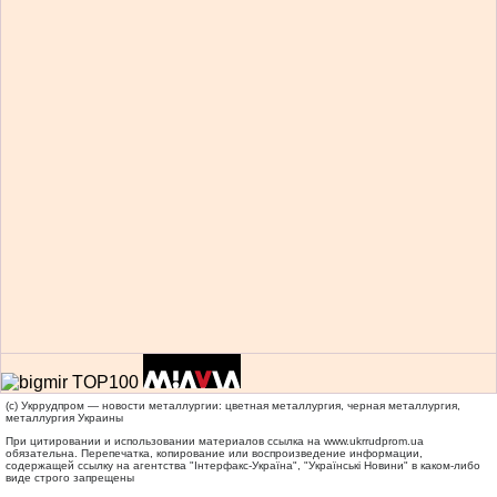
(c) Укррудпром — новости металлургии: цветная металлургия, черная металлургия,
металлургия Украины
При цитировании и использовании материалов ссылка на
www.ukrrudprom.ua
обязательна. Перепечатка, копирование или воспроизведение информации,
содержащей ссылку на агентства "Iнтерфакс-Україна", "Українськi Новини" в каком-либо
виде строго запрещены