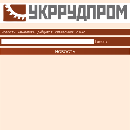
НОВОСТИ
АНАЛИТИКА
ДАЙДЖЕСТ
СПРАВОЧНИК
О НАС
| искать |
НОВОСТЬ