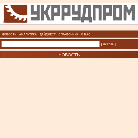
НОВОСТИ
АНАЛИТИКА
ДАЙДЖЕСТ
СПРАВОЧНИК
О НАС
| искать |
НОВОСТЬ