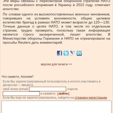
Эти меры связаны с пересмотром оборонной стратегии НАТО
после российского вторжения в Украину в 2022 году, отмечает
агентство.
По словам одного из высокопоставленных военных чиновников,
говоривших на условиях анонимности, общее целевое
количество бригад в рамках НАТО может возрасти до 120—130.
Точные данные о целях НАТО, в том числе по отдельным
странам, трудно проверить, поскольку такая информация
является строго засекреченной, пишет агентство. В
Министерстве обороны Германии и НАТО не отреагировали на
просьбы Reuters дать комментарий.
версия для печати >>
Что скажете, Аноним?
Если Вы зарегистрированный пользователь и хотите участвовать в
дискуссии — введите
свой логин (email)
, пароль
и нажмите
| войти |
.
Если Вы еще не зарегистрировались, зайдите на
страницу регистрации
.