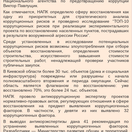
Национального агентства по предотвращению коррупции
Виктор Павлущик.
Как отмечается, НАПК определило сферу восстановления как
одну из приоритетных для стратегического анализа
коррупционных рисков и проведено исследование “ТОП-10
коррупционных рисков при реализации экспериментального
проекта по восстановлению населенных пунктов, пострадавших
в результате вооруженной агрессии России”.
Среди установленных в исследовании потенциальных
коррупционных рисков возможны злоупотребления при отборе
объектов восстановления, определения стоимости
строительства, искусственного завышения стоимости
строительных работ, ненадлежащей проверки участников
публичных закупок.
В Киевской области более 30 тыс. объектов (дома и социальная
инфраструктура) повреждены или разрушены с начала
полномасштабного вторжения и периода оккупации. Сейчас
область является флагманом по восстановлению: уже
восстановлено 70%, это более 24 тыс. объектов.
НАПК провело антикоррупционную экспертизу проектов
нормативно-правовых актов, регулирующих отношения в сфере
восстановления на предмет выявления коррупциогенных
факторов. В частности, у девяти из них выявлено 32
коррупциогенных фактора.
В выводах антикорэкспертизы дана 41 рекомендация по
устранению выявленных коррупциогенных факторов.
Разработчики — Министерство развития общин и территорий,