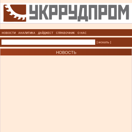
НОВОСТИ
АНАЛИТИКА
ДАЙДЖЕСТ
СПРАВОЧНИК
О НАС
| искать |
НОВОСТЬ