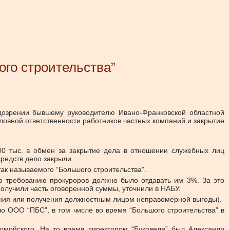
го строительства”
дозрении бывшему руководителю Ивано-Франковской областной
оловной ответственности работников частных компаний и закрытие
100 тыс. в обмен за закрытие дела в отношении служебных лиц
редств дело закрыли.
так называемого “Большого строительства”.
по требованию прокуроров должно было отдавать им 3%. За это
лучили часть оговоренной суммы, уточнили в НАБУ.
ания или получения должностным лицом неправомерной выгоды).
о ООО “ПБС”, в том числе во время “Большого строительства” в
омойского. На то время директором “Буковеля” был Александр