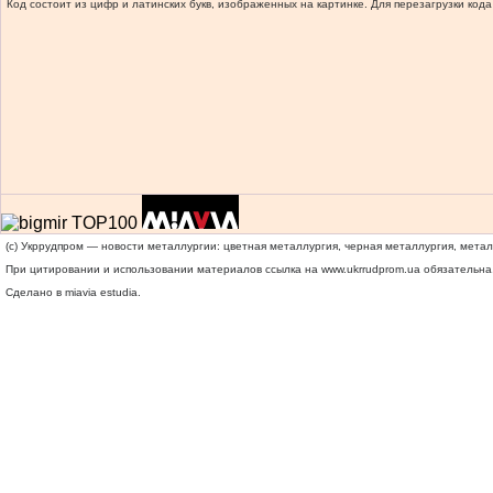
Код состоит из цифр и латинских букв, изображенных на картинке. Для перезагрузки кода
(c) Укррудпром — новости металлургии: цветная металлургия, черная металлургия, мета
При цитировании и использовании материалов ссылка на
www.ukrrudprom.ua
обязательна.
Сделано в miavia estudia.