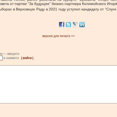
овета от партии “За будущее” бизнес-партнера Коломойского Игор
борах в Верховную Раду в 2021 году уступил кандидату от “Слуг
версия для печати >>
ии — введите
и нажмите
| войти |
.