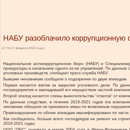
НАБУ разоблачило коррупционную с
[17:50 27 февраля 2026 года ]
Национальное антикоррупционное бюро (НАБУ) и Специализир
прокуратуры и начальнику одного из ее управлений. По данным с
уголовных производств, сообщает пресс-служба НАБУ.
Бывшим чиновникам сообщили о подозрении по двум эпизодам.
Первая касается взятки за закрытие уголовного дела. По дан
госпредприятия и завладевшей его имуществом частной компании
Второй эпизод касается схемы вымогательства “откатов” от компа
По данным следствия, в течение 2019-2021 годов эта компани
чиновники обещали не принимать меры по возможным нарушениям
Правонарушение по обоим эпизодам квалифицировано по части 3
Как сообщалось, больше всего господрядов на ремонт на строи
2019-2021 годах.
ООО “ПБС” основала в марте 2004 года в Ивано-Франковске И