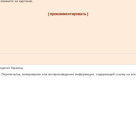
 кликните на картинке.
| прокомментировать |
ллургия Украины
 Перепечатка, копирование или воспроизведение информации, содержащей ссылку на агентс