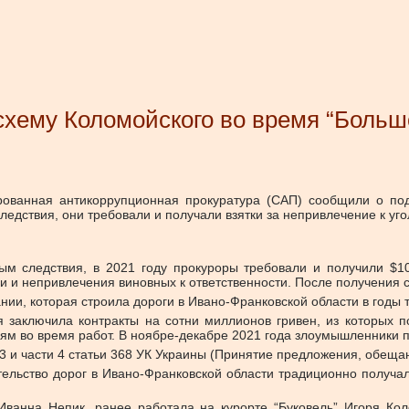
хему Коломойского во время “Большо
ованная антикоррупционная прокуратура (САП) сообщили о по
ледствия, они требовали и получали взятки за непривлечение к уг
ным следствия, в 2021 году прокуроры требовали и получили $
 и непривлечения виновных к ответственности. После получения с
нии, которая строила дороги в Ивано-Франковской области в годы 
я заключила контракты на сотни миллионов гривен, из которых 
 во время работ. В ноябре-декабре 2021 года злоумышленники по
 и части 4 статьи 368 УК Украины (Принятие предложения, обещ
тельство дорог в Ивано-Франковской области традиционно получал
ванна Непик, ранее работала на курорте “Буковель” Игоря Кол