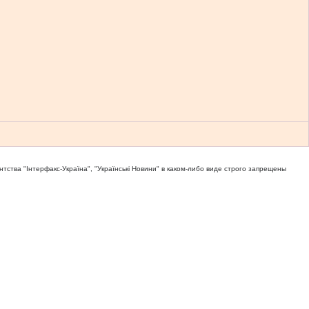
тва "Iнтерфакс-Україна", "Українськi Новини" в каком-либо виде строго запрещены