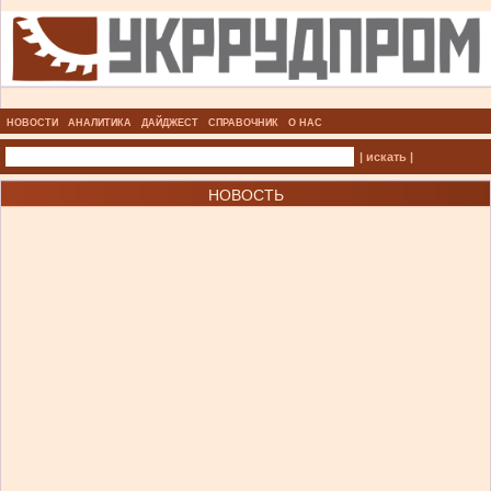
НОВОСТИ
АНАЛИТИКА
ДАЙДЖЕСТ
СПРАВОЧНИК
О НАС
| искать |
НОВОСТЬ