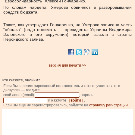
“Евросолидарность” Алексей Гончаренко.
По словам нардепа, Умерова обвиняют в разворовывании
средств бюджета.
Также, как утверждает Гончаренко, на Умерова записана часть
“общака” (надо понимать — президента Украины Владимира
Зеленского и его окружения), который вывели в страны
Персидского залива.
версия для печати >>
Что скажете, Аноним?
Если Вы зарегистрированный пользователь и хотите участвовать в
дискуссии — введите
свой логин (email)
, пароль
и нажмите
| войти |
.
Если Вы еще не зарегистрировались, зайдите на
страницу регистрации
.