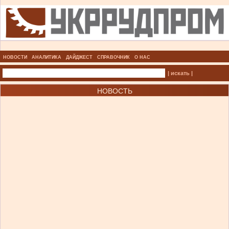
НОВОСТИ
АНАЛИТИКА
ДАЙДЖЕСТ
СПРАВОЧНИК
О НАС
| искать |
НОВОСТЬ