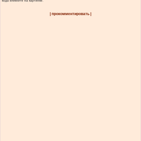
кода кликните на картинке.
| прокомментировать |