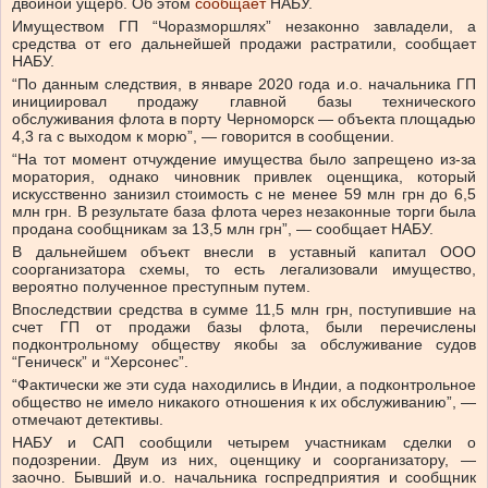
двойной ущерб.
Об этом
сообщает
НАБУ.
Имуществом ГП “Чоразморшлях” незаконно завладели, а
средства от его дальнейшей продажи растратили, сообщает
НАБУ.
“По данным следствия, в январе 2020 года и.о. начальника ГП
инициировал продажу главной базы технического
обслуживания флота в порту Черноморск — объекта площадью
4,3 га с выходом к морю”, — говорится в сообщении.
“На тот момент отчуждение имущества было запрещено из-за
моратория, однако чиновник привлек оценщика, который
искусственно занизил стоимость с не менее 59 млн грн до 6,5
млн грн. В результате база флота через незаконные торги была
продана сообщникам за 13,5 млн грн”, — сообщает НАБУ.
В дальнейшем объект внесли в уставный капитал ООО
соорганизатора схемы, то есть легализовали имущество,
вероятно полученное преступным путем.
Впоследствии средства в сумме 11,5 млн грн, поступившие на
счет ГП от продажи базы флота, были перечислены
подконтрольному обществу якобы за обслуживание судов
“Геническ” и “Херсонес”.
“Фактически же эти суда находились в Индии, а подконтрольное
общество не имело никакого отношения к их обслуживанию”, —
отмечают детективы.
НАБУ и САП сообщили четырем участникам сделки о
подозрении. Двум из них, оценщику и соорганизатору, —
заочно. Бывший и.о. начальника госпредприятия и сообщник