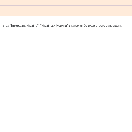
тва "Iнтерфакс-Україна", "Українськi Новини" в каком-либо виде строго запрещены