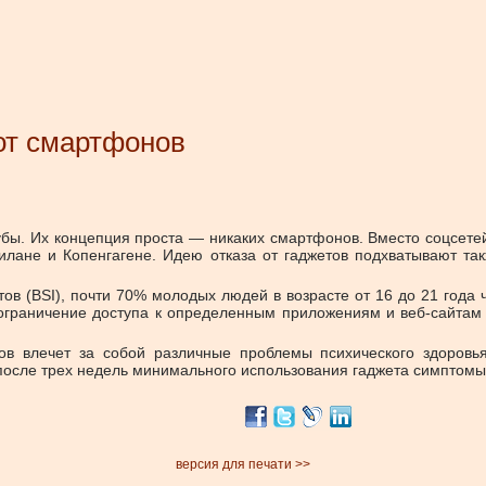
от смартфонов
ы. Их концепция проста — никаких смартфонов. Вместо соцсетей 
илане и Копенгагене. Идею отказа от гаджетов подхватывают так
ов (BSI), почти 70% молодых людей в возрасте от 16 до 21 года ч
раничение доступа к определенным приложениям и веб-сайтам п
в влечет за собой различные проблемы психического здоровья,
 после трех недель минимального использования гаджета симптом
версия для печати >>