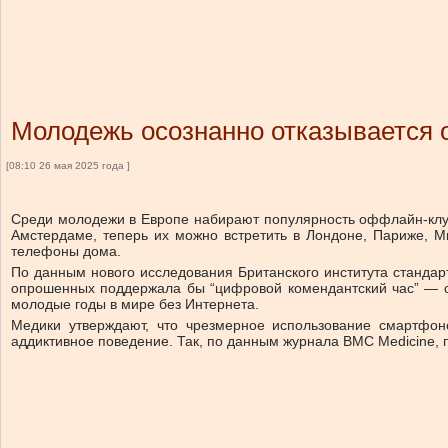
Молодежь осознанно отказывается 
[08:10 26 мая 2025 года ]
Среди молодежи в Европе набирают популярность оффлайн-клуб
Амстердаме, теперь их можно встретить в Лондоне, Париже, М
телефоны дома.
По данным нового исследования Британского института стандарт
опрошенных поддержала бы “цифровой комендантский час” — ог
молодые годы в мире без Интернета.
Медики утверждают, что чрезмерное использование смартфоно
аддиктивное поведение. Так, по данным журнала BMC Medicine,