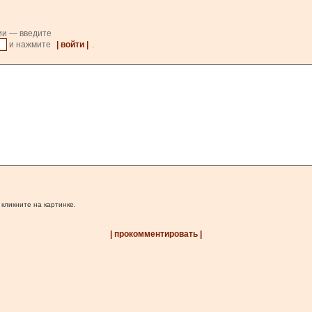
ии — введите
и нажмите
| войти |
.
 кликните на картинке.
| прокомментировать |