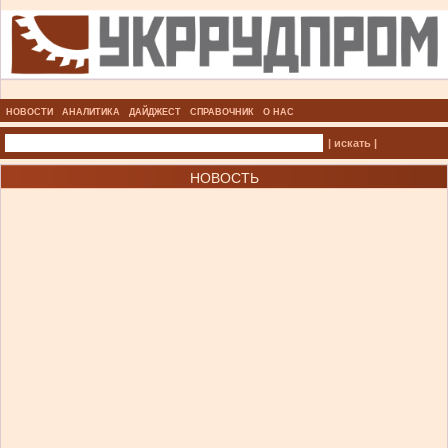
НОВОСТИ
АНАЛИТИКА
ДАЙДЖЕСТ
СПРАВОЧНИК
О НАС
| искать |
НОВОСТЬ