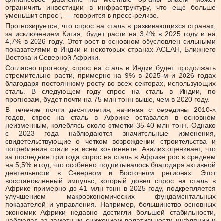
ограничить инвестиции в инфраструктуру, что еще больше
уменьшит спрос”, — говорится в пресс-релизе.
Прогнозируется, что спрос на сталь в развивающихся странах,
за исключением Китая, будет расти на 3,4% в 2025 году и на
4,7% в 2026 году. Этот рост в основном обусловлен сильными
показателями в Индии и некоторых странах АСЕАН, Ближнего
Востока и Северной Африки.
Согласно прогнозу, спрос на сталь в Индии будет продолжать
стремительно расти, примерно на 9% в 2025-м и 2026 годах
благодаря постоянному росту во всех секторах, использующих
сталь. В следующем году спрос на сталь в Индии, по
прогнозам, будет почти на 75 млн тонн выше, чем в 2020 году.
В течение почти десятилетия, начиная с середины 2010-х
годов, спрос на сталь в Африке оставался в основном
неизменным, колеблясь около отметки 35-40 млн тонн. Однако
с 2023 года наблюдаются значительные изменения,
свидетельствующие о четком возрождении строительства и
потребления стали на всем континенте. Анализ оценивает, что
за последние три года спрос на сталь в Африке рос в среднем
на 5,5% в год, что особенно подпитывалось благодаря активной
деятельности в Северном и Восточном регионах. Этот
восстановленный импульс, который довел спрос на сталь в
Африке примерно до 41 млн тонн в 2025 году, подкрепляется
улучшением макроэкономических фундаментальных
показателей и управления. Например, большинство основных
экономик Африки недавно достигли большей стабильности,
наблюдая за заметным снижением волатильности инфляции и