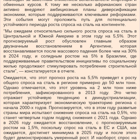
обменных курсов. К тому же несколько африканских стран
активно внедряют амбициозные планы диверсификации
экономики, которые поддерживаются ключевыми реформами.
Эти события могут проложить путь для потенциально
устойчивого периода роста спроса на сталь на континенте.
“Мы ожидаем относительно сильного роста спроса на сталь в
Центральной и Южной Америке в этом году на 5,5%. Этот
прогнозируемый рост обусловлен главным образом
двузначным восстановлением в Аргентине, которая
восстанавливается после массового падения более чем на 30%
в 2024 году, и солидным ростом на 5% в Бразилии, где
поддерживаемые правительством инициативы по социальному
жилью продолжают стимулировать потребление строительной
стали”, — констатируется в отчете.
Ожидается, что этот прогноз роста на 5,5% приведет к росту
общего спроса на сталь в регионе примерно до 50 млн тонн.
Однако отмечается, что этот уровень на 2 млн тонн ниже
потребления, зафиксированного в 2013 году. Это четко
отражает устойчивую тенденцию к деиндустриализации,
которая характеризует экономическую траекторию региона с
начала 2000-х годов. Прогнозируется, что в этом году развитые
страны мира испытают снижение спроса на сталь на 0,5%, что
станет четвертым годом подряд снижения с 2021 года. Однако
в 2026 году ожидается восстановление, с прогнозируемым
ростом на 1,5%, поскольку спрос на сталь в ЕС и США, как
ожидается, достигнет минимума в 2025 году и после этого
будет демонстрировать умеренный рост. И наоборот, спрос на