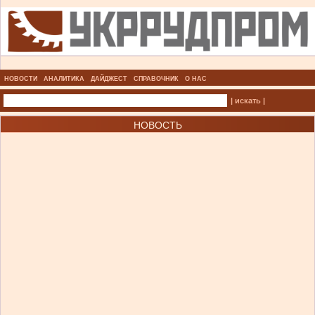
НОВОСТИ
АНАЛИТИКА
ДАЙДЖЕСТ
СПРАВОЧНИК
О НАС
| искать |
НОВОСТЬ