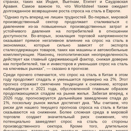
странах, таких как Индия, Вьетнам, Египет и Саудовская
Аравия. Самое важное то, что Worldsteel также ожидает
долгожданное возвращение роста спроса на сталь в Европе.
“Однако путь вперед не лишен трудностей. Во-первых, мировой
производственный сектор продолжает сталкиваться с
давлением из-за повышенных производственных затрат и
устойчивого давления на потребителей в отношении
доступности. Во-вторых, эскалация торговой напряженности
оказывает прямое негативное влияние на спрос на сталь в
экономиках, которые сильно зависят от экспорта
сталесодержащих товаров, таких как машины и автомобильные
комплектующие. Наконец, геополитическая неопределенность
действует как главный сдерживающий фактор, снижая доверие
как потребителей, так и инвесторов и уменьшая спрос на сталь
на ключевых рынках”, — сказано в прогнозе.
Среди прочего отмечается, что спрос на сталь в Китае в этом
году продолжит спадать и уменьшится примерно на 2%. Этот
прогноз отражает смягчение тенденции к снижению, которая
наблюдается с 2021 года, обусловленной главным образом
продолжающимся спадом на рынке жилья. Забегая вперед, к
2026 году, прогнозируется дальнейшее замедление спада до
1%, поскольку рынок жилья достигнет дна. “Мы считаем, что
риски для нашего текущего прогноза спроса на сталь в Китае
сказываются на снижении. Более сложная среда в мировой
торговле создает значительный риск снижения, что
потенциально замедляет спрос на сталь со стороны
производственного сектора. Кроме того, длительное
финансовое давление на местные органы власти может