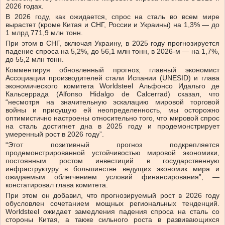
2026 годах.
В 2026 году, как ожидается, спрос на сталь во всем мире
вырастет (кроме Китая и СНГ, России и Украины) на 1,3% — до
1 млрд 771,9 млн тонн.
При этом в СНГ, включая Украину, в 2025 году прогнозируется
падение спроса на 5,2%, до 56,1 млн тонн, в 2026-м — на 1,7%,
до 55,2 млн тонн.
Комментируя обновленный прогноз, главный экономист
Ассоциации производителей стали Испании (UNESID) и глава
экономического комитета Worldsteel Альфонсо Идальго де
Кальсеррада (Alfonso Hidalgo de Calcerrad) сказал, что
“несмотря на значительную эскалацию мировой торговой
войны и присущую ей неопределенность, мы осторожно
оптимистично настроены относительно того, что мировой спрос
на сталь достигнет дна в 2025 году и продемонстрирует
умеренный рост в 2026 году”.
“Этот позитивный прогноз подкрепляется
продемонстрированной устойчивостью мировой экономики,
постоянным ростом инвестиций в государственную
инфраструктуру в большинстве ведущих экономик мира и
ожидаемым облегчением условий финансирования”, —
констатировал глава комитета.
При этом он добавил, что прогнозируемый рост в 2026 году
обусловлен сочетанием мощных региональных тенденций.
Worldsteel ожидает замедления падения спроса на сталь со
стороны Китая, а также сильного роста в развивающихся