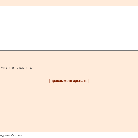
 кликните на картинке.
| прокомментировать |
ллургия Украины