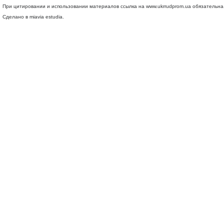
При цитировании и использовании материалов ссылка на
www.ukrrudprom.ua
обязательна.
Сделано в miavia estudia.