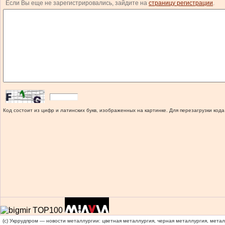
Если Вы еще не зарегистрировались, зайдите на
страницу регистрации
.
Код состоит из цифр и латинских букв, изображенных на картинке. Для перезагрузки кода
(c) Укррудпром — новости металлургии: цветная металлургия, черная металлургия, мета