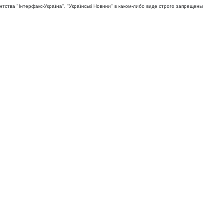
тва "Iнтерфакс-Україна", "Українськi Новини" в каком-либо виде строго запрещены