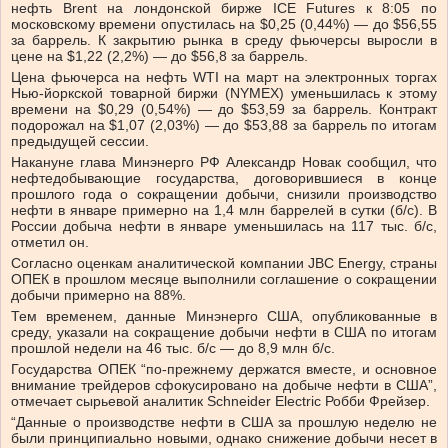
нефть Brent на лондонской бирже ICE Futures к 8:05 по
московскому времени опустилась на $0,25 (0,44%) — до $56,55
за баррель. К закрытию рынка в среду фьючерсы выросли в
цене на $1,22 (2,2%) — до $56,8 за баррель.
Цена фьючерса на нефть WTI на март на электронных торгах
Нью-йоркской товарной биржи (NYMEX) уменьшилась к этому
времени на $0,29 (0,54%) — до $53,59 за баррель. Контракт
подорожал на $1,07 (2,03%) — до $53,88 за баррель по итогам
предыдущей сессии.
Накануне глава Минэнерго РФ Александр Новак сообщил, что
нефтедобывающие государства, договорившиеся в конце
прошлого года о сокращении добычи, снизили производство
нефти в январе примерно на 1,4 млн баррелей в сутки (б/с). В
России добыча нефти в январе уменьшилась на 117 тыс. б/с,
отметил он.
Согласно оценкам аналитической компании JBC Energy, страны
ОПЕК в прошлом месяце выполнили соглашение о сокращении
добычи примерно на 88%.
Тем временем, данные Минэнерго США, опубликованные в
среду, указали на сокращение добычи нефти в США по итогам
прошлой недели на 46 тыс. б/с — до 8,9 млн б/с.
Государства ОПЕК “по-прежнему держатся вместе, и основное
внимание трейдеров сфокусировано на добыче нефти в США”,
отмечает сырьевой аналитик Schneider Electric Робби Фрейзер.
“Данные о производстве нефти в США за прошлую неделю не
были принципиально новыми, однако снижение добычи несет в