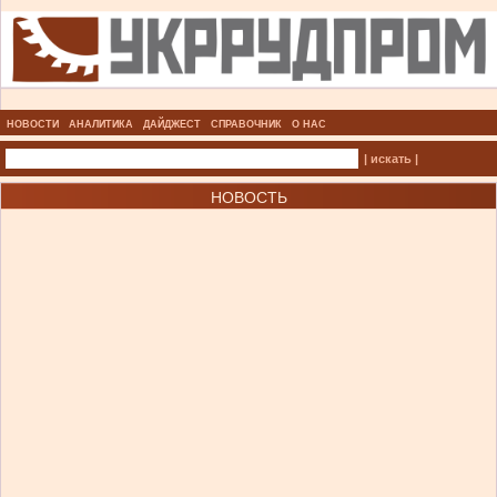
НОВОСТИ
АНАЛИТИКА
ДАЙДЖЕСТ
СПРАВОЧНИК
О НАС
| искать |
НОВОСТЬ