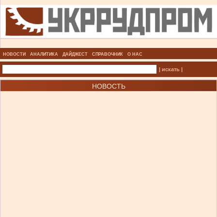
НОВОСТИ
АНАЛИТИКА
ДАЙДЖЕСТ
СПРАВОЧНИК
О НАС
| искать |
НОВОСТЬ