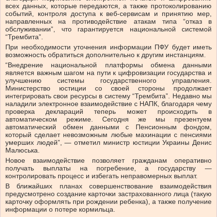
всех данных, которые передаются, а также протоколированию
событий, контроля доступа к веб-сервисам и принятию мер,
направленных на противодействие атакам типа “отказ в
обслуживании”, что гарантируется национальной системой
“Трембита”.
При необходимости уточнения информации ПФУ будет иметь
возможность обратиться дополнительно к другим инстанциям.
“Внедрение национальной платформы обмена данными
является важным шагом на пути к цифровизации государства и
улучшению системы государственного управления.
Министерство юстиции со своей стороны продолжает
интегрировать свои ресурсы в систему “Трембита”. Недавно мы
наладили электронное взаимодействие с НАПК, благодаря чему
проверка деклараций теперь может происходить в
автоматическом режиме. Сегодня же мы презентуем
автоматический обмен данными с Пенсионным фондом,
который сделает невозможным любые махинации с пенсиями
умерших людей”, — отметил министр юстиции Украины Денис
Малюська.
Новое взаимодействие позволяет гражданам оперативно
получать выплаты на погребение, а государству —
контролировать процесс и избегать неправомерных выплат.
В ближайших планах совершенствование взаимодействия
предусмотрено создание карточки застрахованного лица (такую
карточку оформлять при рождении ребенка), а также получение
информации о потере кормильца.