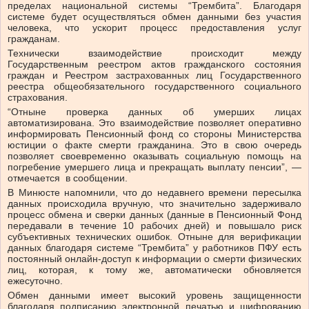
пределах национальной системы “Трембита”. Благодаря
системе будет осуществляться обмен данными без участия
человека, что ускорит процесс предоставления услуг
гражданам.
Технически взаимодействие происходит между
Государственным реестром актов гражданского состояния
граждан и Реестром застрахованных лиц Государственного
реестра общеобязательного государственного социального
страхования.
“Отныне проверка данных об умерших лицах
автоматизирована. Это взаимодействие позволяет оперативно
информировать Пенсионный фонд со стороны Министерства
юстиции о факте смерти гражданина. Это в свою очередь
позволяет своевременно оказывать социальную помощь на
погребение умершего лица и прекращать выплату пенсии”, —
отмечается в сообщении.
В Минюсте напомнили, что до недавнего времени пересылка
данных происходила вручную, что значительно задерживало
процесс обмена и сверки данных (данные в Пенсионный Фонд
передавали в течение 10 рабочих дней) и повышало риск
субъективных технических ошибок. Отныне для верификации
данных благодаря системе “Трембита” у работников ПФУ есть
постоянный онлайн-доступ к информации о смерти физических
лиц, которая, к тому же, автоматически обновляется
ежесуточно.
Обмен данными имеет высокий уровень защищенности
благодаря подписанию электронной печатью и шифрованию