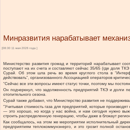
Минразвития нарабатывает механи
[08:30 11 мая 2026 года ]
Министерство развития громад и территорий нарабатывает со
поступают на их счета и составляют сейчас 35/65 (где доля Т
Сурай. Об этом шла речь во время круглого стола в “Интер
действовать”, организованного Ассоциацией операторов критиче
“Сейчас все эти вопросы имеют статус точки, поэтому мы постоя
Он подчеркнул, что задолженность предприятий ТКЭ и долги пе
отопительного сезона.
Сурай также добавил, что Министерство развития не поддержива
“Учитывая стоимость газа для предприятий, которые производят
— это хорошо, но когда у нас война, и нам сегодня нужно вы
строить распределенную генерацию, чтобы даже в блэкаут регио
Как сообщалось, на этом же мероприятии исполнительный дирек
предприятиям теплокоммунэнерго, и это грозит полной остано