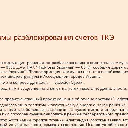
змы разблокирования счетов ТКЭ
ответствующие решения по разблокированию счетов теплокоммунэ
КЭ — 35%, доля НАК “Нафтогаз Украины” — 65%), сообщил директ
факс-Украина” “Трансформация коммунальных теплоснабжающих 
ской инфраструктуры и Ассоциацией городов Украины.
нно эти вопросы двигаем”, — заверил Сурай.
ред ними существенно влияют на устойчивость их деятельности, 
ло правительственный проект решения об отмене поставок “Нафтога
 одновременно тепловую и электрическую энергию, такое решение
жить, иметь собственные источники, то нужно иметь и определен
н был способен функционировать в режиме бесперебойного предос
тор Ассоциации городов Украины Александр Слобожан заявил, что
вкой их деятельности, срывает выполнение Планов устойчивост