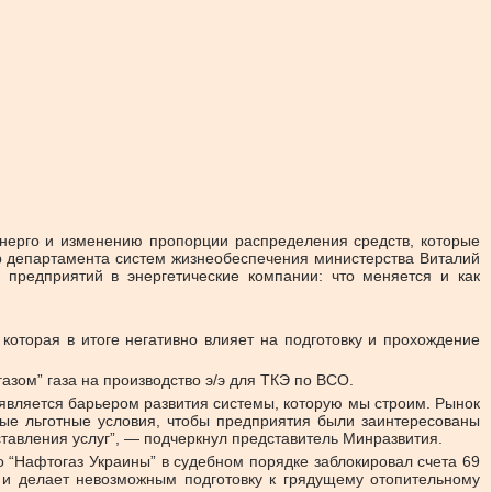
нерго и изменению пропорции распределения средств, которые
ор департамента систем жизнеобеспечения министерства Виталий
предприятий в энергетические компании: что меняется и как
которая в итоге негативно влияет на подготовку и прохождение
зом” газа на производство э/э для ТКЭ по ВСО.
 является барьером развития системы, которую мы строим. Рынок
ные льготные условия, чтобы предприятия были заинтересованы
тавления услуг”, — подчеркнул представитель Минразвития.
 “Нафтогаз Украины” в судебном порядке заблокировал счета 69
и и делает невозможным подготовку к грядущему отопительному