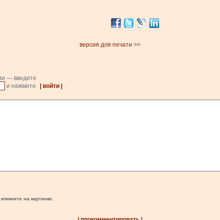
версия для печати >>
ии — введите
и нажмите
| войти |
.
 кликните на картинке.
| прокомментировать |