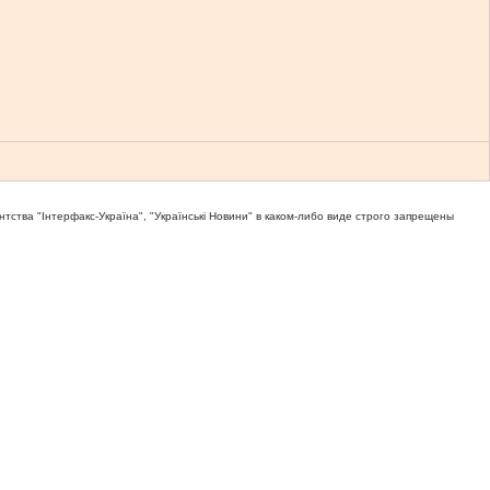
тва "Iнтерфакс-Україна", "Українськi Новини" в каком-либо виде строго запрещены