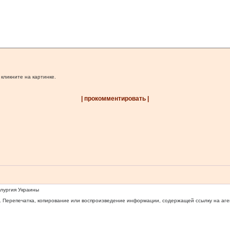
 кликните на картинке.
| прокомментировать |
ллургия Украины
 Перепечатка, копирование или воспроизведение информации, содержащей ссылку на агентс