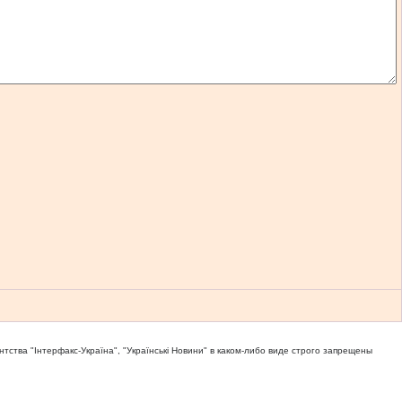
тва "Iнтерфакс-Україна", "Українськi Новини" в каком-либо виде строго запрещены