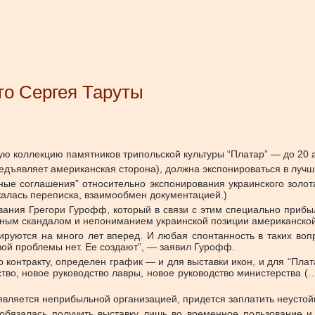
то Сергея Таруты
ую коллекцию памятников трипольской культуры “Платар” — до 20 а
едъявляет американская сторона), должна экспонироваться в лучши
нные соглашения” относительно экспонирования украинского золо
жалась переписка, взаимообмен документацией.)
ания Грегори Гурофф, который в связи с этим специально прибыл 
ным скандалом и непониманием украинской позиции американской
нируются на много лет вперед. И любая спонтанность в таких во
вой проблемы нет. Ее создают”, — заявил Гурофф.
нтракту, определен график — и для выставки икон, и для “Платар”
во, новое руководство лавры, новое руководство министерства (…)
 является неприбыльной организацией, придется заплатить неустойк
обязалась получить выставку лишь во временное пользование и 