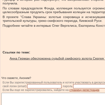
получила.
По словам председателя Фонда, коллекция пользуется огромно
целесообразным продлить срок пребывания колеции на террито
В проекте “Слава Украины: золотые сокровища и исчезнувшие
трипольской культуры, греко-скифского периода, Киевской Руси.
Подробнее читайте в интервью Олег Вергелиса, Екатерины Конс
Ссылки по теме:
Анна Герман обеспокоена судьбой скифского золота Сергея
Что скажете, Аноним?
Если Вы зарегистрированный пользователь и хотите участвовать в дискусс
свой логин (email)
, пароль
Если Вы еще не зарегистрировались, зайдите на
страницу регистрации
.