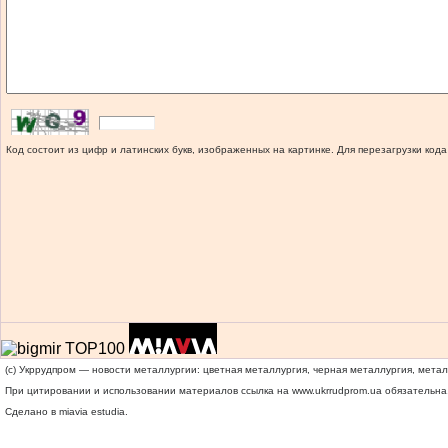
Код состоит из цифр и латинских букв, изображенных на картинке. Для перезагрузки кода
(c) Укррудпром — новости металлургии: цветная металлургия, черная металлургия, мета
При цитировании и использовании материалов ссылка на
www.ukrrudprom.ua
обязательна.
Сделано в miavia estudia.