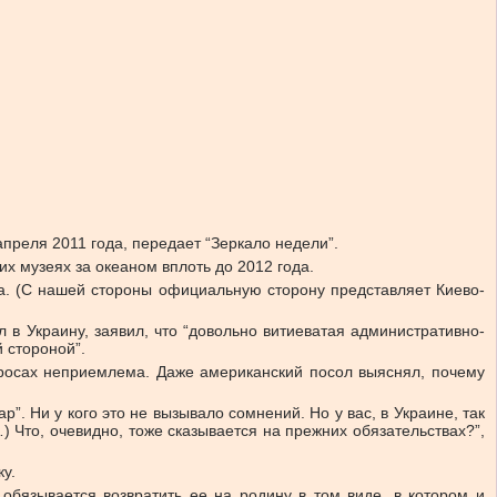
преля 2011 года, передает “Зеркало недели”.
х музеях за океаном вплоть до 2012 года.
та. (С нашей стороны официальную сторону представляет Киево-
в Украину, заявил, что “довольно витиеватая административно-
 стороной”.
просах неприемлема. Даже американский посол выяснял, почему
. Ни у кого это не вызывало сомнений. Но у вас, в Украине, так
 Что, очевидно, тоже сказывается на прежних обязательствах?”,
у.
обязывается возвратить ее на родину в том виде, в котором и