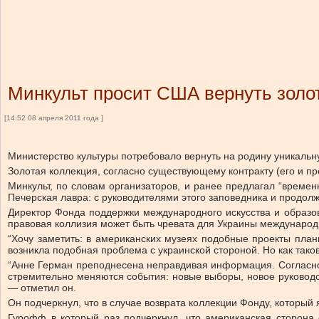
Минкульт просит США вернуть золо
[14:52 08 апреля 2011 года ]
Министерство культуры потребовало вернуть на родину уникальн
Золотая коллекция, согласно существующему контракту (его и пр
Минкульт, по словам организаторов, и ранее предлагал “време
Печерская лавра: с руководителями этого заповедника и продол
Директор Фонда поддержки международного искусства и образов
правовая коллизия может быть чревата для Украины международ
“Хочу заметить: в американских музеях подобные проекты пла
возникла подобная проблема с украинской стороной. Но как тако
“Анне Герман преподнесена неправдивая информация. Согласно ко
стремительно меняются события: новые выборы, новое руководст
— отметил он.
Он подчеркнул, что в случае возврата коллекции Фонду, который
Гурофф в который раз подчеркнул, что американская сторона 