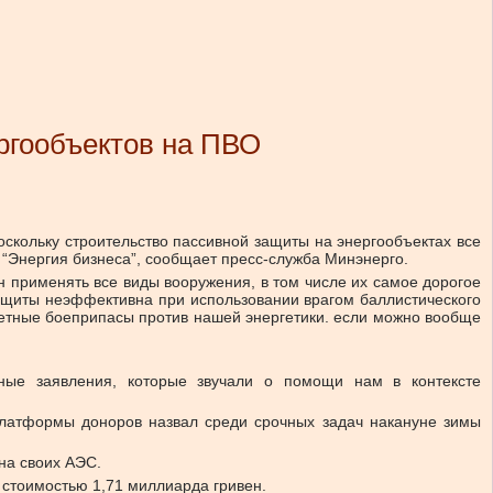
ргообъектов на ПВО
скольку строительство пассивной защиты на энергообъектах все
 “Энергия бизнеса”, сообщает пресс-служба Минэнерго.
н применять все виды вооружения, в том числе их самое дорогое
ащиты неэффективна при использовании врагом баллистического
ссетные боеприпасы против нашей энергетики. если можно вообще
чные заявления, которые звучали о помощи нам в контексте
платформы доноров назвал среди срочных задач накануне зимы
на своих АЭС.
 стоимостью 1,71 миллиарда гривен.