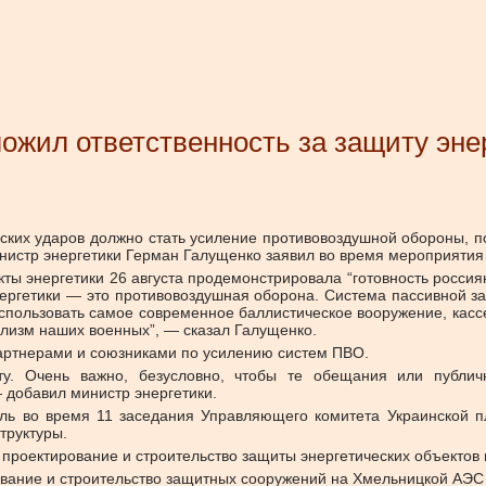
ожил ответственность за защиту эне
ких ударов должно стать усиление противовоздушной обороны, по
министр энергетики Герман Галущенко заявил во время мероприятия
ты энергетики 26 августа продемонстрировала “готовность россия
ргетики — это противовоздушная оборона. Система пассивной з
 использовать самое современное баллистическое вооружение, ка
ализм наших военных”, — сказал Галущенко.
партнерами и союзниками по усилению систем ПВО.
щиту. Очень важно, безусловно, чтобы те обещания или публи
 добавил министр энергетики.
ль во время 11 заседания Управляющего комитета Украинской 
труктуры.
проектирование и строительство защиты энергетических объектов 
ование и строительство защитных сооружений на Хмельницкой АЭС