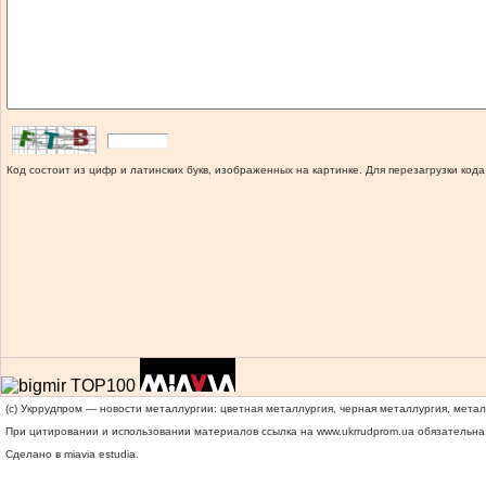
Код состоит из цифр и латинских букв, изображенных на картинке. Для перезагрузки кода
(c) Укррудпром — новости металлургии: цветная металлургия, черная металлургия, мета
При цитировании и использовании материалов ссылка на
www.ukrrudprom.ua
обязательна.
Сделано в miavia estudia.