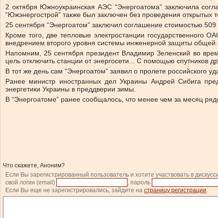
2 октября Южноукраинская АЭС “Энергоатома” заключила согла
“Южэнергострой” также был заключен без проведения открытых то
25 сентября “Энергоатом” заключил соглашение стоимостью 509 
Кроме того, две тепловые электростанции государственного ОА
внедрением второго уровня системы инженерной защиты общей с
Напомним, 25 сентября президент Владимир Зеленский во врем
цель отключить станции от энергосети... С помощью спутников 
В тот же день сам “Энергоатом” заявил о пролете российского 
Ранее министр иностранных дел Украины Андрей Сибига пред
энергетики Украины в преддверии зимы.
В “Энергоатоме” ранее сообщалось, что менее чем за месяц ряд
Что скажете, Аноним?
Если Вы зарегистрированный пользователь и хотите участвовать в дискусс
свой логин (email)
, пароль
Если Вы еще не зарегистрировались, зайдите на
страницу регистрации
.