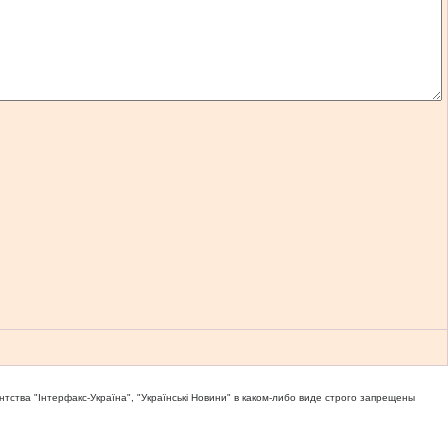
тва "Iнтерфакс-Україна", "Українськi Новини" в каком-либо виде строго запрещены