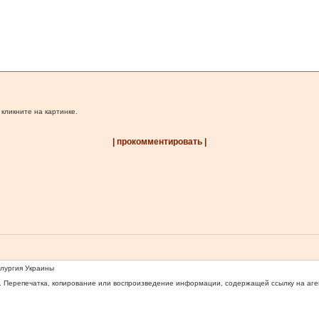
 кликните на картинке.
| прокомментировать |
ллургия Украины
 Перепечатка, копирование или воспроизведение информации, содержащей ссылку на агентс