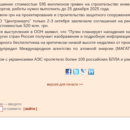
шение стоимостью 595 миллионов гривен на строительство инже
ргов, работы нужно выполнить до 25 декабря 2025 года.
млн грн на проектирование и строительство защитного сооружения
О “Центрэнерго” только 2-3 октября заключили соглашения на р
тоимостью 520 млн. грн.
я выступления в ООН заявил, что “Путин планирует нападения на
других стран Россия получает изображение и подробную информац
ударного беспилотника на критически низкой высоте недалеко от 
упредил Международное агентство по атомной энергии (МАГАТ
ом с украинскими АЭС пролетело более 100 российских БПЛА и рак
версия для печати >>
ии — введите
и нажмите
| войти |
.