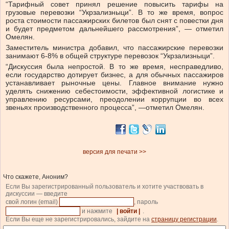
“Тарифный совет принял решение повысить тарифы на
грузовые перевозки “Укрзализныци”. В то же время, вопрос
роста стоимости пассажирских билетов был снят с повестки дня
и будет предметом дальнейшего рассмотрения”, — отметил
Омелян.
Заместитель министра добавил, что пассажирские перевозки
занимают 6-8% в общей структуре перевозок “Укрзализныци”.
“Дискуссия была непростой. В то же время, несправедливо,
если государство дотирует бизнес, а для обычных пассажиров
устанавливает рыночные цены. Главное внимание нужно
уделять снижению себестоимости, эффективной логистике и
управлению ресурсами, преодолении коррупции во всех
звеньях производственного процесса”, —отметил Омелян.
версия для печати >>
Что скажете, Аноним?
Если Вы зарегистрированный пользователь и хотите участвовать в
дискуссии — введите
свой логин (email)
, пароль
и нажмите
| войти |
.
Если Вы еще не зарегистрировались, зайдите на
страницу регистрации
.