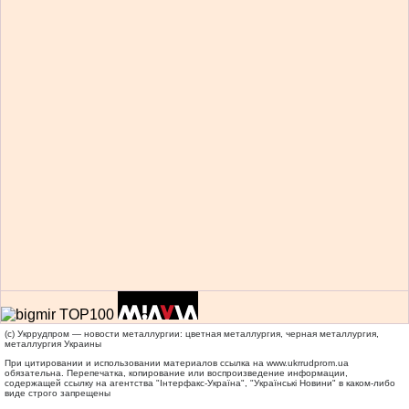
(c) Укррудпром — новости металлургии: цветная металлургия, черная металлургия,
металлургия Украины
При цитировании и использовании материалов ссылка на
www.ukrrudprom.ua
обязательна. Перепечатка, копирование или воспроизведение информации,
содержащей ссылку на агентства "Iнтерфакс-Україна", "Українськi Новини" в каком-либо
виде строго запрещены