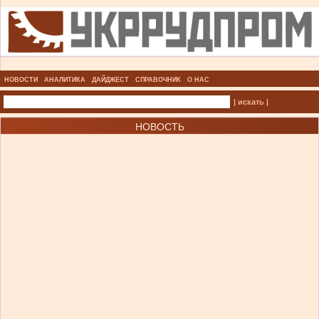
НОВОСТИ
АНАЛИТИКА
ДАЙДЖЕСТ
СПРАВОЧНИК
О НАС
| искать |
НОВОСТЬ