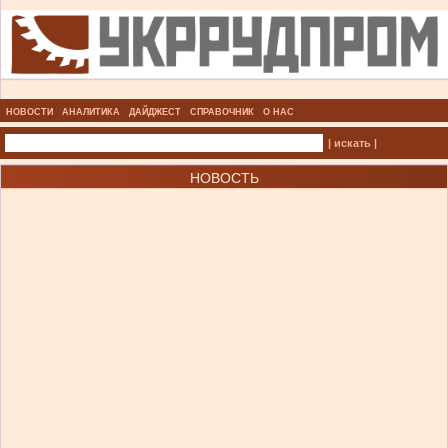
НОВОСТИ
АНАЛИТИКА
ДАЙДЖЕСТ
СПРАВОЧНИК
О НАС
| искать |
НОВОСТЬ