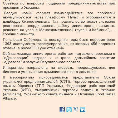
Советом по вопросам поддержки предпринимательства при
президенте Украины.
“Вводим новый формат взаимодействия: все проблемы
аккумулируются через платформу 'Пульс' и отображаются в
дашборде бизнес-климата. Так правительство может системно
реагировать, координировать работу министерств, принимать
решения на уровне Межведомственной группы и Кабмина”, —
сообщил министр.
По словам Соболева, за последние годы было пересмотрено
1393 инструмента госрегулирования, из которых 456 подлежат
отмене, а более 350 уже отменены.
Сейчас команда министерства работает над законопроектами о
“еДекларации”, надзоре и контроле, дальнейшем развитии
“еДозвола” и запуске Регуляторного портала.
Инициативы направлены на скорость, предсказуемость для
бизнеса и уменьшение административного давления.
К мероприятию присоединились представители Союза
украинских предпринимателей (СУП), Торгово-промышленной
палаты Украины (ТПП Украины), Федерации работодателей
Украины (ФРУ), Американской торговой палаты в Украине
(AmCham), Украинского совета бизнеса и Ukrainian Food Retail
Alliance.