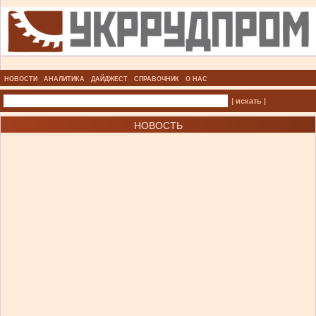
НОВОСТИ
АНАЛИТИКА
ДАЙДЖЕСТ
СПРАВОЧНИК
О НАС
| искать |
НОВОСТЬ