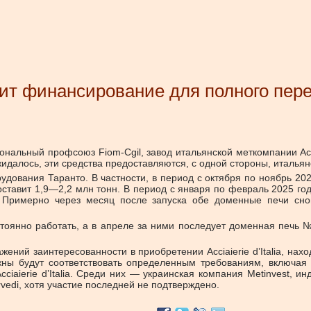
учит финансирование для полного пере
нальный профсоюз Fiom-Cgil, завод итальянской меткомпании Acci
жидалось, эти средства предоставляются, с одной стороны, италья
удования Таранто. В частности, в период с октября по ноябрь 2
ду составит 1,9—2,2 млн тонн. В период с января по февраль 2025
 Примерно через месяц после запуска обе доменные печи сно
тоянно работать, а в апреле за ними последует доменная печь №
ний заинтересованности в приобретении Acciaierie d’Italia, на
жны будут соответствовать определенным требованиям, включая 
ciaierie d’Italia. Среди них — украинская компания Metinvest, и
Arvedi, хотя участие последней не подтверждено.