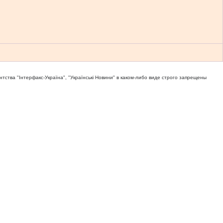
тва "Iнтерфакс-Україна", "Українськi Новини" в каком-либо виде строго запрещены