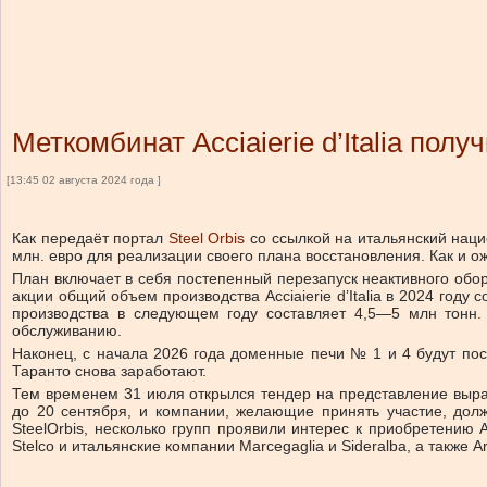
Меткомбинат Acciaierie d’Italia пол
[13:45 02 августа 2024 года ]
Как передаёт портал
Steel Orbis
со ссылкой на итальянский нацио
млн. евро для реализации своего плана восстановления. Как и о
План включает в себя постепенный перезапуск неактивного обор
акции общий объем производства Acciaierie d’Italia в 2024 го
производства в следующем году составляет 4,5—5 млн тонн.
обслуживанию.
Наконец, с начала 2026 года доменные печи № 1 и 4 будут пос
Таранто снова заработают.
Тем временем 31 июля открылся тендер на представление выраже
до 20 сентября, и компании, желающие принять участие, дол
SteelOrbis, несколько групп проявили интерес к приобретению Ac
Stelco и итальянские компании Marcegaglia и Sideralba, а также 