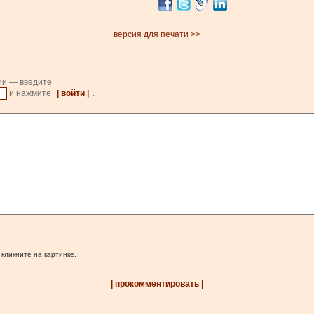
версия для печати >>
ии — введите
и нажмите
| войти |
.
 кликните на картинке.
| прокомментировать |