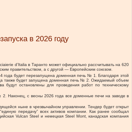
запуска в 2026 году
aierie d’Italia в Таранто может официально рассчитывать на 620
нским правительством, а с другой — Европейским союзом.
024 года будет перезапущена доменная печь № 1. Благодаря этой
 года также будет запущена доменная печь № 2. Ожидаемый объем
ва будут остановлены для проведения работ по техническому
 2. Наконец, с весны 2026 года все доменные печи на заводе в
ходящейся ныне в чрезвычайном управлении. Тендер будет открыт
“единую передачу” всех активов компании. Как ранее сообщал
ндийская Vulcan Steel и немецкая Steel Mont, канадская компания