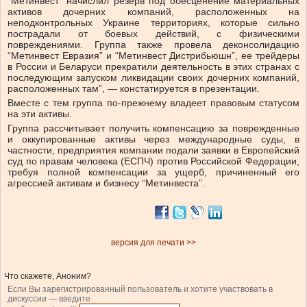
“Метинвест” начислил резерв под обесценение материальных
активов дочерних компаний, расположенных на
неподконтрольных Украине территориях, которые сильно
пострадали от боевых действий, с физическими
повреждениями. Группа также провела деконсолидацию
“Метинвест Евразия” и “Метинвест Дистрибьюшн”, ее трейдеры
в России и Беларуси прекратили деятельность в этих странах с
последующим запуском ликвидации своих дочерних компаний,
расположенных там”, — констатируется в презентации.
Вместе с тем группа по-прежнему владеет правовым статусом
на эти активы.
Группа рассчитывает получить компенсацию за поврежденные
и оккупированные активы через международные суды, в
частности, предприятия компании подали заявки в Европейский
суд по правам человека (ЕСПЧ) против Российской Федерации,
требуя полной компенсации за ущерб, причиненный его
агрессией активам и бизнесу “Метинвеста”.
версия для печати >>
Что скажете, Аноним?
Если Вы зарегистрированный пользователь и хотите участвовать в
дискуссии — введите