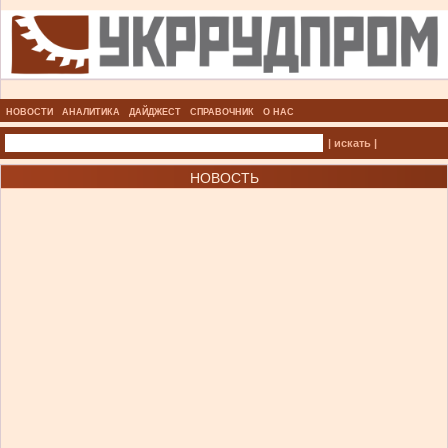
НОВОСТИ
АНАЛИТИКА
ДАЙДЖЕСТ
СПРАВОЧНИК
О НАС
| искать |
НОВОСТЬ