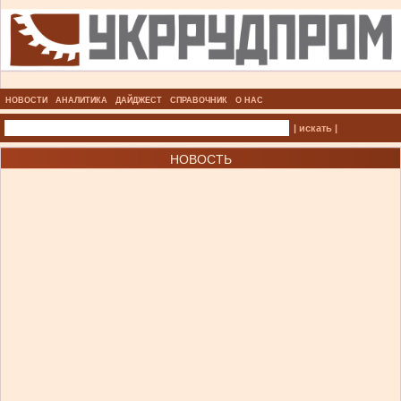
НОВОСТИ
АНАЛИТИКА
ДАЙДЖЕСТ
СПРАВОЧНИК
О НАС
| искать |
НОВОСТЬ