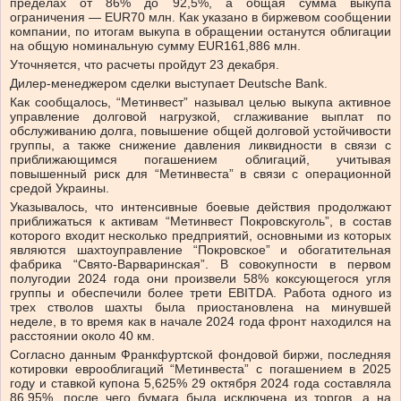
пределах от 86% до 92,5%, а общая сумма выкупа
ограничения — EUR70 млн. Как указано в биржевом сообщении
компании, по итогам выкупа в обращении останутся облигации
на общую номинальную сумму EUR161,886 млн.
Уточняется, что расчеты пройдут 23 декабря.
Дилер-менеджером сделки выступает Deutsche Bank.
Как сообщалось, “Метинвест” называл целью выкупа активное
управление долговой нагрузкой, сглаживание выплат по
обслуживанию долга, повышение общей долговой устойчивости
группы, а также снижение давления ликвидности в связи с
приближающимся погашением облигаций, учитывая
повышенный риск для “Метинвеста” в связи с операционной
средой Украины.
Указывалось, что интенсивные боевые действия продолжают
приближаться к активам “Метинвест Покровскуголь”, в состав
которого входит несколько предприятий, основными из которых
являются шахтоуправление “Покровское” и обогатительная
фабрика “Свято-Варваринская”. В совокупности в первом
полугодии 2024 года они произвели 58% коксующегося угля
группы и обеспечили более трети EBITDA. Работа одного из
трех стволов шахты была приостановлена на минувшей
неделе, в то время как в начале 2024 года фронт находился на
расстоянии около 40 км.
Согласно данным Франкфуртской фондовой биржи, последняя
котировки еврооблигаций “Метинвеста” с погашением в 2025
году и ставкой купона 5,625% 29 октября 2024 года составляла
86,95%, после чего бумага была исключена из торгов, а на