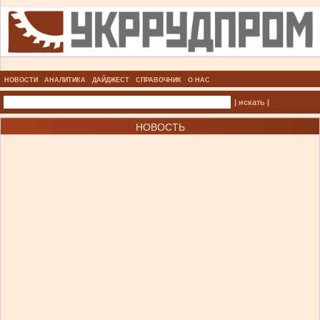
НОВОСТИ
АНАЛИТИКА
ДАЙДЖЕСТ
СПРАВОЧНИК
О НАС
| искать |
НОВОСТЬ