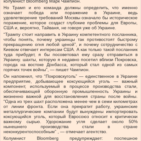
колумнист Bloomberg Марк Чампион.
Но Трамп и его команда должны определить, что именно
означает победа или поражение в Украине, ведь
удовлетворение требований Москвы означало бы историческое
поражение, которое создаст глубокие проблемы для Европы,
США и, вероятно, Тайваня, не говоря уже об Украине.
“Трампу стоит направить в Украину компетентного посланника,
чтобы понять, почему украинцы так противостоят быстрому
прекращению огня любой ценой”, и почему сотрудничество с
Киевом отвечает интересам США. А как только такой посланник
туда прибудет, я бы посоветовал ему сразу отправиться в
Украину. шахты, которую я недавно посетил вблизи Покровска,
города на востоке Донбасса, который стал одной из самых
горячих точек войны”, — пишет Чампион.
Он напомнил, что “Покровскуголь” — единственное в Украине
предприятие, добывающее коксующийся уголь — важный
компонент, используемый в процессе производства стали,
обеспечивающей оборонную промышленность Украины и
жизненно важной для восстановления страны после войны.
“Одна из трех шахт расположена менее чем в семи километрах
от линии фронта. Если она прекратит работу, украинские
металлургические компании будут вынуждены импортировать
коксующийся уголь, который Евросоюз относит к критически
важному сырью. Удорожание угля сделает около 50%
нынешнего производства стали в стране
неконкурентоспособным” , — отмечает агентство.
Колумнист Bloomberg предупреждает: поспешное