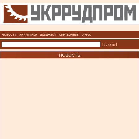
НОВОСТИ
АНАЛИТИКА
ДАЙДЖЕСТ
СПРАВОЧНИК
О НАС
| искать |
НОВОСТЬ