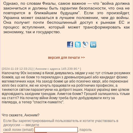
Однако, по словам Фиалы, самое важное — что “война должна
закончиться и должны быть гарантии безопасности, что она не
повторится в ближайшем будущем”. Если это произойдет,
Украина может оказаться в лучшем положении, чем до войны.
Она получит почти беспошлинный доступ к рынкам ЕС и
процесс вступления, который может трансформировать как
экономику, так и государство.
версия для печати >>
[2024-11-19 12:33:21] [ Аноним с адреса 145.239.90.* ]
Напочатку 90х іноземці в Києві дивувались звідки у нас тут стільки розумних
бомжів, що не бомж то перекладач з древньогрецької або кандидат фізико
математичних наук. На заході бомжі це або психічно хворі, або переконані
хіппі без освіти, які не хочуть працювати на робітничих професіях, а
тиняются світом паразитуючи на доброті інших. Наразі українці вже цілком
відповідають західним трендам. Ахметов бомж? Грошей залишилось тільки
на статті? На початку війни йому треба було добудовувати яхту за
півлярда, а тепер "спасітж-памагітє".
Что скажете, Аноним?
Если Вы зарегистрированный пользователь и хотите участвовать в
дискуссии — введите
свой логин (email)
, пароль