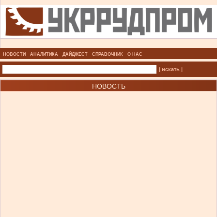
НОВОСТИ
АНАЛИТИКА
ДАЙДЖЕСТ
СПРАВОЧНИК
О НАС
| искать |
НОВОСТЬ