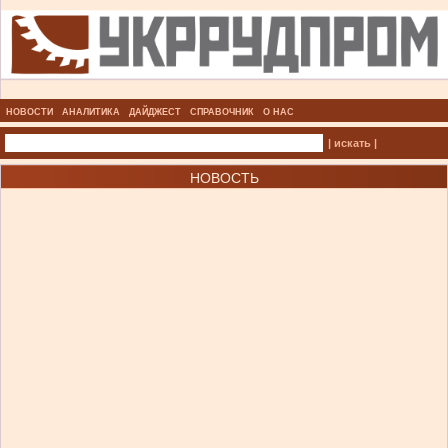
НОВОСТИ
АНАЛИТИКА
ДАЙДЖЕСТ
СПРАВОЧНИК
О НАС
| искать |
НОВОСТЬ