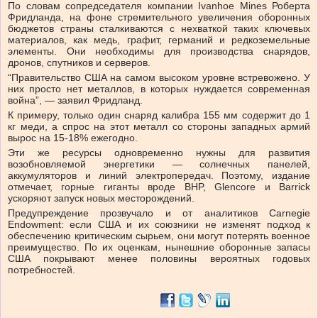
По словам сопредседателя компании Ivanhoe Mines Роберта
Фридланда, на фоне стремительного увеличения оборонных
бюджетов страны сталкиваются с нехваткой таких ключевых
материалов, как медь, графит, германий и редкоземельные
элементы. Они необходимы для производства снарядов,
дронов, спутников и серверов.
“Правительство США на самом высоком уровне встревожено. У
них просто нет металлов, в которых нуждается современная
война”, — заявил Фридланд.
К примеру, только один снаряд калибра 155 мм содержит до 1
кг меди, а спрос на этот металл со стороны западных армий
вырос на 15-18% ежегодно.
Эти же ресурсы одновременно нужны для развития
возобновляемой энергетики — солнечных панелей,
аккумуляторов и линий электропередач. Поэтому, издание
отмечает, горные гиганты вроде BHP, Glencore и Barrick
ускоряют запуск новых месторождений.
Предупреждение прозвучало и от аналитиков Carnegie
Endowment: если США и их союзники не изменят подход к
обеспечению критическим сырьем, они могут потерять военное
преимущество. По их оценкам, нынешние оборонные запасы
США покрывают менее половины вероятных годовых
потребностей.