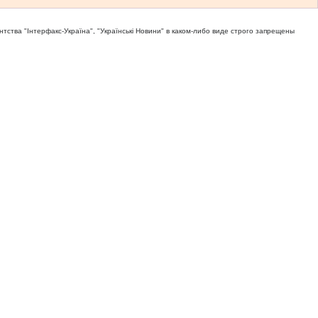
тва "Iнтерфакс-Україна", "Українськi Новини" в каком-либо виде строго запрещены