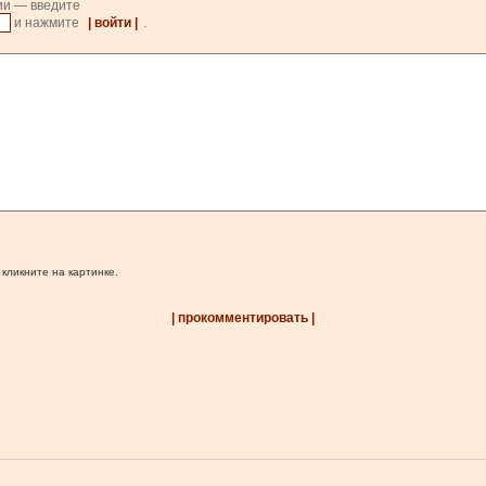
ии — введите
и нажмите
| войти |
.
 кликните на картинке.
| прокомментировать |