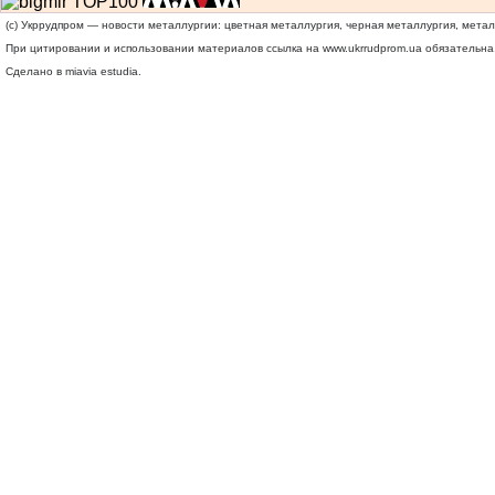
(c) Укррудпром — новости металлургии: цветная металлургия, черная металлургия, мета
При цитировании и использовании материалов ссылка на
www.ukrrudprom.ua
обязательна.
Сделано в miavia estudia.