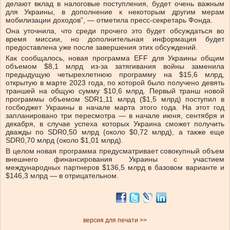
делают вклад в налоговые поступления, будет очень важным
для Украины, в дополнение к некоторым другим мерам
мобилизации доходов”, — отметила пресс-секретарь Фонда.
Она уточнила, что среди прочего это будет обсуждаться во
время миссии, но дополнительная информация будет
предоставлена уже после завершения этих обсуждений.
Как сообщалось, новая программа EFF для Украины общим
объемом $8,1 млрд из-за затягивания войны заменила
предыдущую четырехлетнюю программу на $15,6 млрд,
открытую в марте 2023 года, по которой было получено девять
траншей на общую сумму $10,6 млрд. Первый транш новой
программы объемом SDR1,11 млрд ($1,5 млрд) поступил в
госбюджет Украины в начале марта этого года. На этот год
запланировано три пересмотра — в начале июня, сентября и
декабря, в случае успеха которых Украина сможет получить
дважды по SDR0,50 млрд (около $0,72 млрд), а также еще
SDR0,70 млрд (около $1,01 млрд).
В целом новая программа предусматривает совокупный объем
внешнего финансирования Украины с участием
международных партнеров $136,5 млрд в базовом варианте и
$146,3 млрд — в отрицательном.
версия для печати >>