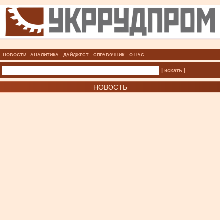
НОВОСТИ
АНАЛИТИКА
ДАЙДЖЕСТ
СПРАВОЧНИК
О НАС
| искать |
НОВОСТЬ