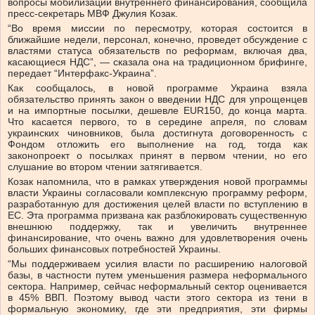
вопросы мобилизации внутреннего финансирования, сообщила
пресс-секретарь МВФ Джулия Козак.
“Во время миссии по пересмотру, которая состоится в
ближайшие недели, персонал, конечно, проведет обсуждение с
властями статуса обязательств по реформам, включая два,
касающиеся НДС”, — сказала она на традиционном брифинге,
передает “Интерфакс-Украина”.
Как сообщалось, в новой программе Украина взяла
обязательство принять закон о введении НДС для упрощенцев
и на импортные посылки, дешевле EUR150, до конца марта.
Что касается первого, то в середине апреля, по словам
украинских чиновников, была достигнута договоренность с
Фондом отложить его выполнение на год, тогда как
законопроект о посылках принят в первом чтении, но его
слушание во втором чтении затягивается.
Козак напомнила, что в рамках утверждения новой программы
власти Украины согласовали комплексную программу реформ,
разработанную для достижения целей власти по вступлению в
ЕС. Эта программа призвана как разблокировать существенную
внешнюю поддержку, так и увеличить внутреннее
финансирование, что очень важно для удовлетворения очень
больших финансовых потребностей Украины.
“Мы поддерживаем усилия власти по расширению налоговой
базы, в частности путем уменьшения размера неформального
сектора. Например, сейчас неформальный сектор оценивается
в 45% ВВП. Поэтому вывод части этого сектора из тени в
формальную экономику, где эти предприятия, эти фирмы