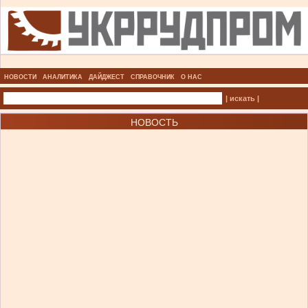
НОВОСТИ
АНАЛИТИКА
ДАЙДЖЕСТ
СПРАВОЧНИК
О НАС
| искать |
НОВОСТЬ