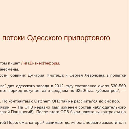
потоки Одесского припортового
этом пишет
ЛигаБизнесИнформ
.
изнесмены.
ости, обвинил Дмитрия Фирташа и Сергея Левочкина в попытке
а” для одесского завода в 2012 году составляла около 530-560
этот период покупал газ в среднем по $250/тыс. кубометров”, —
. По контрактам с Ostchem ОПЗ так не рассчитался до сих пор.
вочкин. — На ОПЗ недавно был изменен состав наблюдательного
ргей Пашинский). После этого ОПЗ были навязаны контракты на
ргей Перелома, который занимает должность первого заместителя