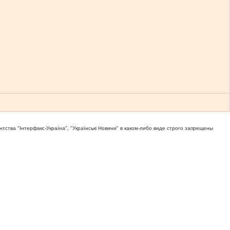
тва "Iнтерфакс-Україна", "Українськi Новини" в каком-либо виде строго запрещены