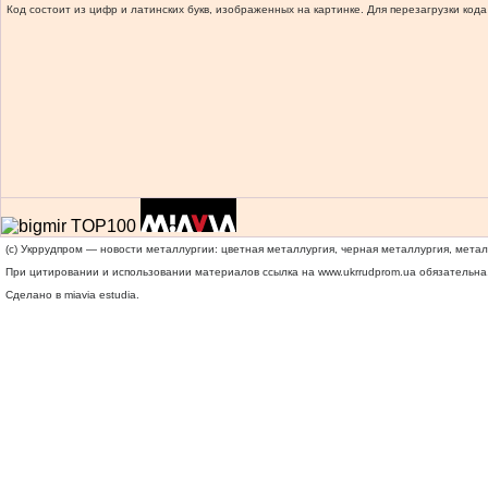
Код состоит из цифр и латинских букв, изображенных на картинке. Для перезагрузки кода
(c) Укррудпром — новости металлургии: цветная металлургия, черная металлургия, мета
При цитировании и использовании материалов ссылка на
www.ukrrudprom.ua
обязательна.
Сделано в miavia estudia.