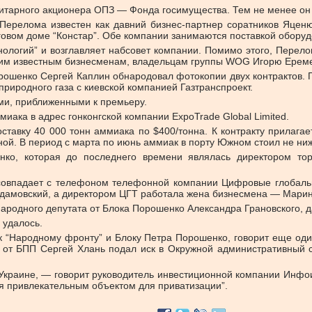
итарного акционера ОПЗ — Фонда госимущества. Тем не менее он 
о. Перелома известен как давний бизнес-партнер соратников Яц
вом доме “Констар”. Обе компании занимаются поставкой оборудо
ологий” и возглавляет набсовет компании. Помимо этого, Перело
угим известным бизнесменам, владельцам группы WOG Игорю Ереме
орошенко Сергей Каплин обнародовал фотокопии двух контрактов.
природного газа с киевской компанией Газтранспроект.
ми, приближенными к премьеру.
миака в адрес гонконгской компании ExpoTrade Global Limited.
ставку 40 000 тонн аммиака по $400/тонна. К контракту прилагае
ной. В период с марта по июнь аммиак в порту Южном стоил не ни
ченко, которая до последнего времени являлась директором то
, совпадает с телефоном телефонной компании Цифровые глобаль
 Адамовский, а директором ЦГТ работала жена бизнесмена — Мари
народного депутата от Блока Порошенко Александра Грановского, д
 удалось.
 к “Народному фронту” и Блоку Петра Порошенко, говорит еще од
т от БПП Сергей Хлань подал иск в Окружной административный с
в Украине, — говорит руководитель инвестиционной компании Инфо
я привлекательным объектом для приватизации”.