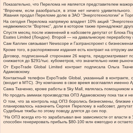
Показательно, что Перелома не является представителем мажор
“Впрочем, если разобраться, в этом нет ничего удивительног
Жвания продал Переломе долю в ЗАО “Энерготехнологии” и Торго
На сегодня Перелома напрямую владеет 10% акций “Энерготехн
недвижимости “Вортекс”, доли в котором также принадлежат др
Спустя месяц после изменений в набсовете депутат от Блока П
Esates Limited (Лондон). Второй — на давальческую переработку 
Сам Каплин связывает Newscope и Газтранспроект с бизнесмена
Кроме того, в распоряжении издания есть контракт на отгрузку ам
Договор, подписанный сторонами 26 марта, предусматривает по
снижается до $291/тыс. кубометров, что значительно ниже рыноч
От ExpoTrade Global Limited контракт подписала Ольга Тка
Адамовскому.
Контактный телефон ExpoTrade Global, указанный в контракте
(входит в МТС). Эту компанию в свое время возглавлял именно
Сама Ткаченко, кроме работы в Sky Mall, являлась помощником 
Но продать аммиак производства ОПЗ Адамовскому пока так и не
О том, что за контроль над ОПЗ боролись бизнесмены, близкие
планировалось назначить Сергея Перелому в набсовет, депута
Судебные тяжбы по этому поводу длятся до сих пор.
“На ОПЗ всегда кто-то зарабатывал вне зависимости от власти 
способен генерировать прибыль $80-100 млн ежегодно и остаетс