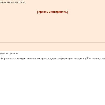
 кликните на картинке.
| прокомментировать |
ллургия Украины
 Перепечатка, копирование или воспроизведение информации, содержащей ссылку на агентс