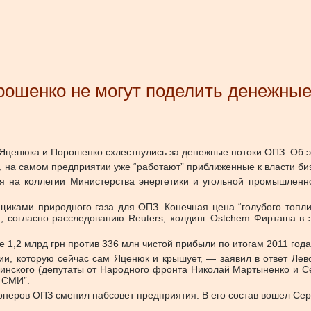
ошенко не могут поделить денежные 
 Яценюка и Порошенко схлестнулись за денежные потоки ОПЗ. Об 
и, на самом предприятии уже “работают” приближенные к власти б
 на коллегии Министерства энергетики и угольной промышленн
иками природного газа для ОПЗ. Конечная цена “голубого топлив
й, согласно расследованию Reuters, холдинг Ostchem Фирташа в 
 1,2 млрд грн против 336 млн чистой прибыли по итогам 2011 года
ии, которую сейчас сам Яценюк и крышует, — заявил в ответ Ле
нского (депутаты от Народного фронта Николай Мартыненко и Се
 СМИ”.
онеров ОПЗ сменил набсовет предприятия. В его состав вошел Се