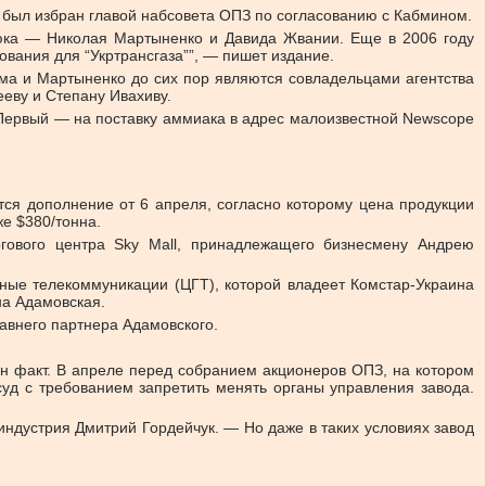
был избран главой набсовета ОПЗ по согласованию с Кабмином.
енюка — Николая Мартыненко и Давида Жвании. Еще в 2006 году
вания для “Укртрансгаза””, — пишет издание.
ма и Мартыненко до сих пор являются совладельцами агентства
еву и Степану Ивахиву.
 Первый — на поставку аммиака в адрес малоизвестной Newscope
тся дополнение от 6 апреля, согласно которому цена продукции
же $380/тонна.
ргового центра Sky Mall, принадлежащего бизнесмену Андрею
ные телекоммуникации (ЦГТ), которой владеет Комстар-Украина
на Адамовская.
авнего партнера Адамовского.
ин факт. В апреле перед собранием акционеров ОПЗ, на котором
уд с требованием запретить менять органы управления завода.
индустрия Дмитрий Гордейчук. — Но даже в таких условиях завод