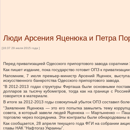
Люди Арсения Яценюка и Петра Пор
[16:37 29 июля 2015 года ]
Перед приватизацией Одесского припортового завода соратники
Как пишет издание, пока государство готовит ОПЗ к приватизаци
Напомним, 7 июля премьер-министр Арсений Яценюк, выступая
искусственного банкротства Одесского припортового завода.
“В 2012-2013 годах структуры Фирташа были основными поставщ
долларов за тысячу кубометров, тогда как на границе с Россие
говорится в материале.
В итоге за 2012-2013 годы совокупный убыток ОПЗ составил более
“Заявление Яценюка — это его попытка замылить тему коррупц
совета, в который завели людей Яценюка — Мартыненко — Паши
торговлю через посредника. Эти контракты были обнародованы в
Как сообщается, 28 апреля текущего года ФГИ на собрании акци
главы НАК “Нафтогаз Украины”.