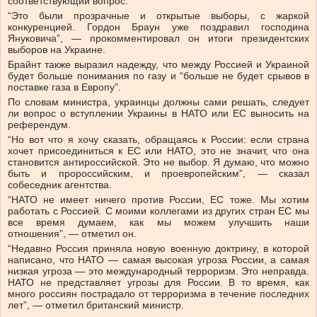
соответствующий вопрос.
“Это были прозрачные и открытые выборы, с жаркой
конкуренцией. Гордон Браун уже поздравил господина
Януковича”, — прокомментировал он итоги президентских
выборов на Украине.
Брайнт также выразил надежду, что между Россией и Украиной
будет больше понимания по газу и “больше не будет срывов в
поставке газа в Европу”.
По словам министра, украинцы должны сами решать, следует
ли вопрос о вступлении Украины в НАТО или ЕС выносить на
референдум.
“Но вот что я хочу сказать, обращаясь к России: если страна
хочет присоединиться к ЕС или НАТО, это не значит, что она
становится антироссийской. Это не выбор. Я думаю, что можно
быть и пророссийским, и проевропейским”, — сказал
собеседник агентства.
“НАТО не имеет ничего против России, ЕС тоже. Мы хотим
работать с Россией. С моими коллегами из других стран ЕС мы
все время думаем, как мы можем улучшить наши
отношения”, — отметил он.
“Недавно Россия приняла новую военную доктрину, в которой
написано, что НАТО — самая высокая угроза России, а самая
низкая угроза — это международный терроризм. Это неправда.
НАТО не представляет угрозы для России. В то время, как
много россиян пострадало от терроризма в течение последних
лет”, — отметил британский министр.