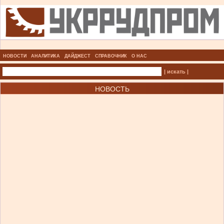
НОВОСТИ
АНАЛИТИКА
ДАЙДЖЕСТ
СПРАВОЧНИК
О НАС
| искать |
НОВОСТЬ