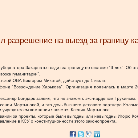
л разрешение на выезд за границу к
убернатора Закарпатья ездит за границу по системе “Шлях”. Об эт
возке гуманитарки”.
тской ОВА Виктором Микитой, действует до 1 июля.
онд “Возрождение Харькова”. Организация появилась в марте 2
ександр Бондарь заявил, что не знаком с экс-нардепом Трухиным.
сении Мартыновой, и это дочь бывшего делового партнера Коломо
 и учредителем компании является Ксения Мартынова.
овании за проекты, которые были выгодны или невыгодны Игорю Коло
вление в КСУ о конституционности этого законопроекта.