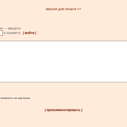
версия для печати >>
ии — введите
и нажмите
| войти |
.
 кликните на картинке.
| прокомментировать |