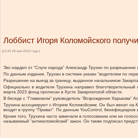
Лоббист Игоря Коломойского получи
[13:35 29 мая 2023 года ]
Экс-нардеп от “Слуги народа” Александр Трухин по разрешению г
По данным издания, Трухин в системе указан “водителем по пере
Разрешение на выезд за границу, выданное начальником Закарпа
Официально в водители Трухина направил благотворительный ф
марта 2023 фонд прописан в Хусте Закарпатской области.
В беседе с “Главкомом” руководитель “Возрождения Харькова” Ал
Трухина ассоциируют с Игорем Коломойским. Он был женат на К
входит в группу “Приват”. По данным YouControl, бенефициаром
Кроме того, Трухина часто замечали в голосовании или не голос
называемый “антиколомойский” закон. Он также подписал предста