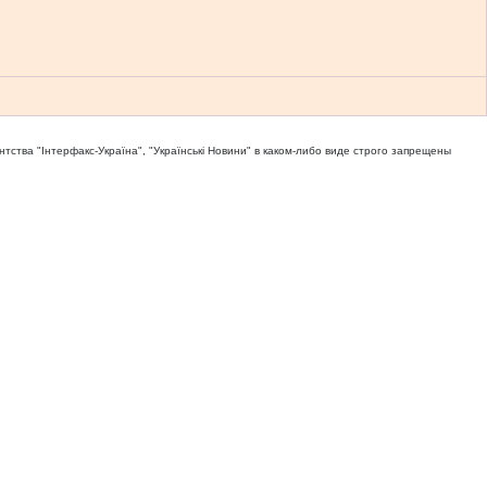
тва "Iнтерфакс-Україна", "Українськi Новини" в каком-либо виде строго запрещены