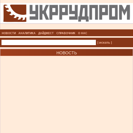
НОВОСТИ
АНАЛИТИКА
ДАЙДЖЕСТ
СПРАВОЧНИК
О НАС
| искать |
НОВОСТЬ