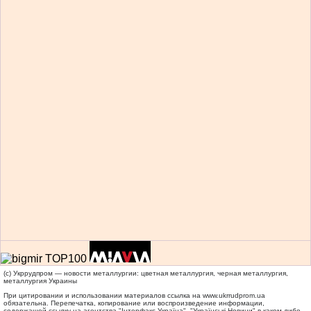
(c) Укррудпром — новости металлургии: цветная металлургия, черная металлургия,
металлургия Украины
При цитировании и использовании материалов ссылка на
www.ukrrudprom.ua
обязательна. Перепечатка, копирование или воспроизведение информации,
содержащей ссылку на агентства "Iнтерфакс-Україна", "Українськi Новини" в каком-либо