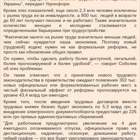
Украины”, передает
Укринформ.
Кроме этих показателей, еще около 2,3 млн человек исключены
с рынка труда из-за инвалидности, а 800 тыс. людей в возрасте
до 60 лет получают пенсию и не работают. Также значительное
количество женщин и молодежи сталкивается с
определенными барьерами при трудоустройстве.
“Фактически занято на рынке труда значительно меньше людей,
чем сейчас нуждается наша экономика. Поэтому новый
(трудовой) кодекс нужен не как формальная реформа, не
просто как обновление общих правил.
Он нужен, чтобы сделать работу более доступной, легальной,
более прогнозируемой и более удобной”, — говорит Соболев
об этих проблемах.
Он также отмечает, что с принятием нового трудового
законодательства в правительстве ожидают появления 302 тыс.
новых официальных или формализованных рабочих мест, а
чистый фискальный эффект от реформы прогнозируется на
уровне 43,4 млрд грн ежегодно.
Кроме того, после введения трудовых договоров вместо
трудовых книжек бизнес будет экономить по 5,3 млрд грн, а
внедрение электронного документооборота предоставит до 226
млн грн прямых административных сбережений.
“Для работников предусмотрено увеличение на 4 дня
ежегодного оплачиваемого отпуска, официальное право на
дистанционную, надомную, сезонную, домашнюю работу,
гибкий график — это все будет урегулировано законодательно.