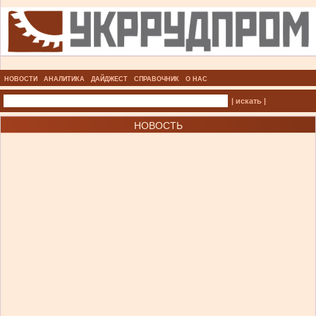
НОВОСТИ
АНАЛИТИКА
ДАЙДЖЕСТ
СПРАВОЧНИК
О НАС
| искать |
НОВОСТЬ