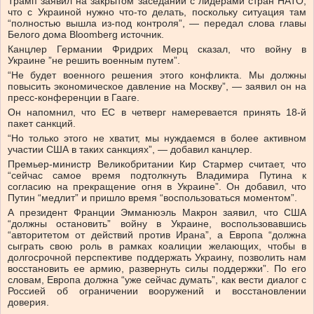
Трамп заявил на закрытом заседании с лидерами стран НАТО,
что с Украиной нужно что-то делать, поскольку ситуация там
“полностью вышла из-под контроля”, — передал слова главы
Белого дома Bloomberg источник.
Канцлер Германии Фридрих Мерц сказал, что войну в
Украине ”не решить военным путем”.
“Не будет военного решения этого конфликта. Мы должны
повысить экономическое давление на Москву”, — заявил он на
пресс-конференции в Гааге.
Он напомнил, что ЕС в четверг намеревается принять 18-й
пакет санкций.
“Но только этого не хватит, мы нуждаемся в более активном
участии США в таких санкциях”, — добавил канцлер.
Премьер-министр Великобритании Кир Стармер считает, что
“сейчас самое время подтолкнуть Владимира Путина к
согласию на прекращение огня в Украине”. Он добавил, что
Путин “медлит” и пришло время “воспользоваться моментом”.
А президент Франции Эмманюэль Макрон заявил, что США
“должны остановить” войну в Украине, воспользовавшись
“авторитетом от действий против Ирана”, а Европа “должна
сыграть свою роль в рамках коалиции желающих, чтобы в
долгосрочной перспективе поддержать Украину, позволить нам
восстановить ее армию, развернуть силы поддержки”. По его
словам, Европа должна “уже сейчас думать”, как вести диалог с
Россией об ограничении вооружений и восстановлении
доверия.