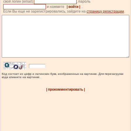
свой логин (email)
, пароль
и нажмите
| войти |
.
Если Вы еще не зарегистрировались, зайдите на
страницу регистрации
.
Код состоит из цифр и латинских букв, изображенных на картинке. Для перезагрузки
кода кликните на картинке.
| прокомментировать |