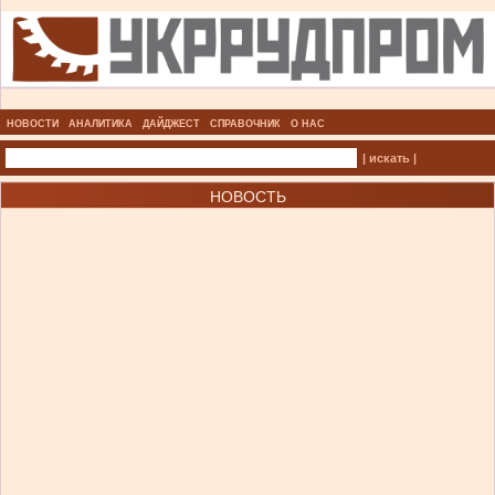
НОВОСТИ
АНАЛИТИКА
ДАЙДЖЕСТ
СПРАВОЧНИК
О НАС
| искать |
НОВОСТЬ