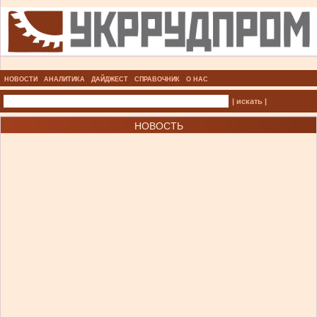
НОВОСТИ
АНАЛИТИКА
ДАЙДЖЕСТ
СПРАВОЧНИК
О НАС
| искать |
НОВОСТЬ