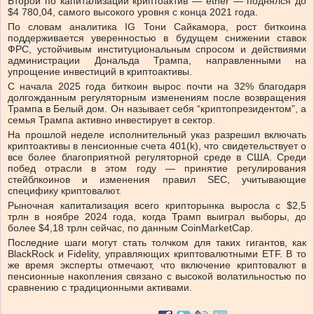
Второй по капитализации криптоактив — ether — поднялся до
$4 780,04, самого высокого уровня с конца 2021 года.
По словам аналитика IG Тони Сайкамора, рост биткоина
поддерживается уверенностью в будущем снижении ставок
ФРС, устойчивым институциональным спросом и действиями
администрации Дональда Трампа, направленными на
упрощение инвестиций в криптоактивы.
С начала 2025 года биткоин вырос почти на 32% благодаря
долгожданным регуляторным изменениям после возвращения
Трампа в Белый дом. Он называет себя “криптопрезидентом”, а
семья Трампа активно инвестирует в сектор.
На прошлой неделе исполнительный указ разрешил включать
криптоактивы в пенсионные счета 401(k), что свидетельствует о
все более благоприятной регуляторной среде в США. Среди
побед отрасли в этом году — принятие регулирования
стейблкоинов и изменения правил SEC, учитывающие
специфику криптовалют.
Рыночная капитализация всего крипторынка выросла с $2,5
трлн в ноябре 2024 года, когда Трамп выиграл выборы, до
более $4,18 трлн сейчас, по данным CoinMarketCap.
Последние шаги могут стать толчком для таких гигантов, как
BlackRock и Fidelity, управляющих криптовалютными ETF. В то
же время эксперты отмечают, что включение криптовалют в
пенсионные накопления связано с высокой волатильностью по
сравнению с традиционными активами.