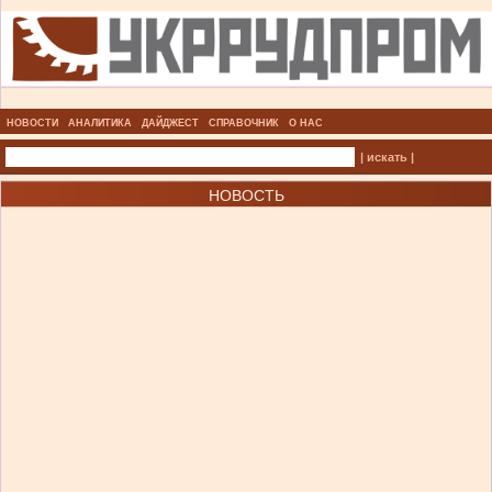
НОВОСТИ
АНАЛИТИКА
ДАЙДЖЕСТ
СПРАВОЧНИК
О НАС
| искать |
НОВОСТЬ