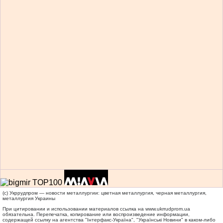
(c) Укррудпром — новости металлургии: цветная металлургия, черная металлургия,
металлургия Украины
При цитировании и использовании материалов ссылка на
www.ukrrudprom.ua
обязательна. Перепечатка, копирование или воспроизведение информации,
содержащей ссылку на агентства "Iнтерфакс-Україна", "Українськi Новини" в каком-либо