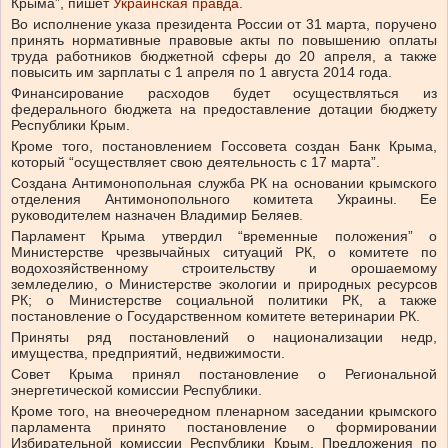
Крыма”, пишет
Украинская правда
.
Во исполнение указа президента России от 31 марта, поручено
принять нормативные правовые акты по повышению оплаты
труда работников бюджетной сферы до 20 апреля, а также
повысить им зарплаты с 1 апреля по 1 августа 2014 года.
Финансирование расходов будет осуществляться из
федерального бюджета на предоставление дотации бюджету
Республики Крым.
Кроме того, постановлением Госсовета создан Банк Крыма,
который “осуществляет свою деятельность с 17 марта”.
Создана Антимонопольная служба РК на основании крымского
отделения Антимонопольного комитета Украины. Ее
руководителем назначен Владимир Беляев.
Парламент Крыма утвердил “временные положения” о
Министерстве чрезвычайных ситуаций РК, о комитете по
водохозяйственному строительству и орошаемому
земледелию, о Министерстве экологии и природных ресурсов
РК; о Министерстве социальной политики РК, а также
постановление о Государственном комитете ветеринарии РК.
Приняты ряд постановлений о национализации недр,
имущества, предприятий, недвижимости.
Совет Крыма принял постановление о Региональной
энергетической комиссии Республики.
Кроме того, на внеочередном пленарном заседании крымского
парламента принято постановление о формировании
Избирательной комиссии Республики Крым. Предложения по