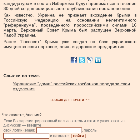
кандидатурам в состав Избиркома будут приниматься в течение
30 дней со дня официального опубликования постановления.
Как известно, Украина не признает вхождение Крыма в
Российскую Федерацию на основании нелегитимного
“референдума”, проведенного пророссийскими силами 16
марта. Верховный Совет Крыма был распущен Верховной
Радой Украины.
Ранее “Госсовет” Крыма уже создал на базе украинского
имущества свои портовое, авиа- и дорожное предприятия.
Ссылки по теме:
Украинские “дочки” российских госбанков передали свои
отделения
версия для печати >>
Что скажете, Аноним?
Если Вы зарегистрированный пользователь и хотите участвовать в
дискуссии — введите
свой логин (email)
, пароль
и нажмите
| войти |
.