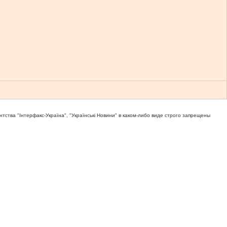
тва "Iнтерфакс-Україна", "Українськi Новини" в каком-либо виде строго запрещены