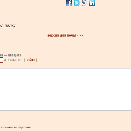
ул палку
версия для печати >>
ии — введите
и нажмите
| войти |
.
 кликните на картинке.