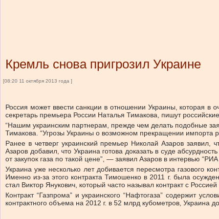
Кремль снова пригрозил Украине
[08:20 11 октября 2013 года ]
Россия может ввести санкции в отношении Украины, которая в оч
секретарь премьера России Наталья Тимакова, пишут российски
“Нашим украинским партнерам, прежде чем делать подобные заяв
Тимакова. “Угрозы Украины о возможном прекращении импорта ро
Ранее в четверг украинский премьер Николай Азаров заявил, ч
Азаров добавил, что Украина готова доказать в суде абсурдность
от закупок газа по такой цене”, — заявил Азаров в интервью “РИА
Украина уже несколько лет добивается пересмотра газового ко
Именно из-за этого контракта Тимошенко в 2011 г. была осужд
стал Виктор Янукович, который часто называл контракт с Россией
Контракт “Газпрома” и украинского “Нафтогаза” содержит услов
контрактного объема на 2012 г. в 52 млрд кубометров, Украина д