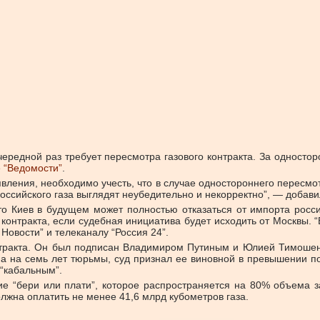
ередной раз требует пересмотра газового контракта. За одностор
е
“Ведомости”
.
ления, необходимо учесть, что в случае одностороннего пересмо
ссийского газа выглядят неубедительно и некорректно”, — добави
то Киев в будущем может полностью отказаться от импорта росси
 контракта, если судебная инициатива будет исходить от Москвы. 
 Новости” и телеканалу “Россия 24”.
нтракта. Он был подписан Владимиром Путиным и Юлией Тимошенко
ена на семь лет тюрьмы, суд признал ее виновной в превышении п
 “кабальным”.
ие “бери или плати”, которое распространяется на 80% объема за
олжна оплатить не менее 41,6 млрд кубометров газа.