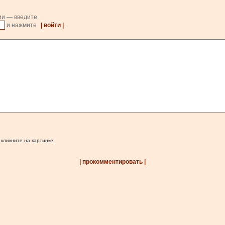
ии — введите
и нажмите
| войти |
.
 кликните на картинке.
| прокомментировать |