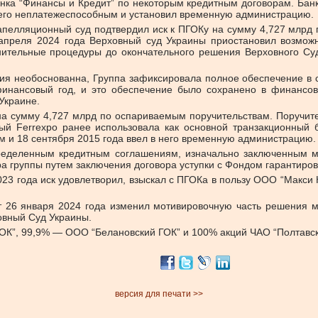
нка “Финансы и Кредит” по некоторым кредитным договорам. Банк
 его неплатежеспособным и установил временную администрацию.
 апелляционный суд подтвердил иск к ПГОКу на сумму 4,727 млрд 
апреля 2024 года Верховный суд Украины приостановил возмож
нительные процедуры до окончательного решения Верховного Су
ензия необоснованна, Группа зафиксировала полное обеспечение в
финансовый год, и это обеспечение было сохранено в финансов
Украине.
 на сумму 4,727 млрд по оспариваемым поручительствам. Поручит
ый Ferrexpo ранее использовала как основной транзакционный 
м и 18 сентября 2015 года ввел в него временную администрацию.
определенным кредитным соглашениям, изначально заключенным 
 группы путем заключения договора уступки с Фондом гарантиров
23 года иск удовлетворил, взыскал с ПГОКа в пользу ООО “Макси 
26 января 2024 года изменил мотивировочную часть решения ме
овный Суд Украины.
ОК”, 99,9% — ООО “Белановский ГОК” и 100% акций ЧАО “Полтавск
версия для печати >>