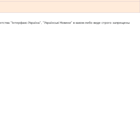
тва "Iнтерфакс-Україна", "Українськi Новини" в каком-либо виде строго запрещены