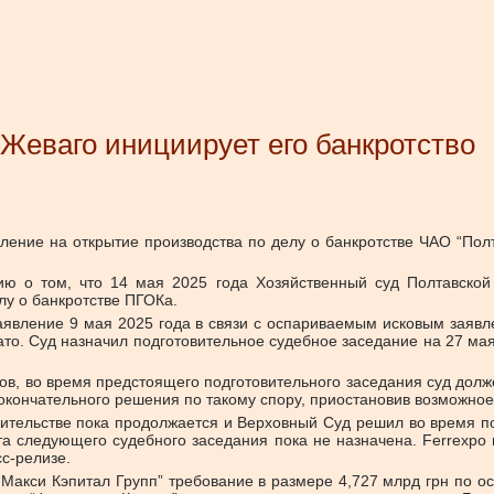
 Жеваго инициирует его банкротство
ение на открытие производства по делу о банкротстве ЧАО “Полта
ю о том, что 14 мая 2025 года Хозяйственный суд Полтавско
лу о банкротстве ПГОКа.
заявление 9 мая 2025 года в связи с оспариваемым исковым заявл
то. Суд назначил подготовительное судебное заседание на 27 мая
тов, во время предстоящего подготовительного заседания суд дол
окончательного решения по такому спору, приостановив возможное 
ительстве пока продолжается и Верховный Суд решил во время по
Дата следующего судебного заседания пока не назначена. Ferrex
сс-релизе.
“Макси Кэпитал Групп” требование в размере 4,727 млрд грн по о