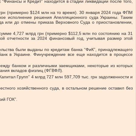
 “Финансы и Кредит” находится в стадии ликвидации после того,
грн (примерно $124 млн на то время). 30 января 2024 года ФПМ
ное исполнение решения Апелляционного суда Украины. Таким
да или до отмены приказа Верховного Суда о приостановлении,
 сумме 4,727 млрд грн (примерно $112,5 млн по состоянию на 31
ой отчетности за 2024 финансовый год, учитывая размер этой
ельства были выданы по кредитам банка “ФиК”, принадлежащего
банк в Украине. Финучреждение все еще находится в процессе
между банком и различными заемщиками, некоторые из которых
ания вкладов физлиц (ФГВФЛ).
Капитал Групп” 4 млрд 727 млн 597,709 тыс. грн задолженности и
стного хозяйственного суда, в остальном решение оставил без
ий ГОК”.