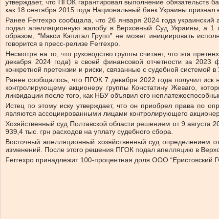
утверждает, что ПГОК гарантировал выполнение обязательств ба
как 18 сентября 2015 года Национальный банк Украины признал
Ранее Ferrexpo сообщала, что 26 января 2024 года украинский
подал апелляционную жалобу в Верховный Суд Украины, а 1 
образом, “Макси Кэпитал Групп” не может инициировать испол
говорится в пресс-релизе Ferrexpo.
Несмотря на то, что руководство группы считает, что эта прет
декабря 2024 года) в своей финансовой отчетности за 2023 
конкретной претензии и риски, связанные с судебной системой в 
Ранее сообщалось, что ПГОК 7 декабря 2022 года получил иск
контролирующему акционеру группы Констатину Жеваго, котор
ликвидации после того, как НБУ объявил его неплатежеспособны
Истец по этому иску утверждает, что он приобрел права по 
являются ассоциированными лицами контролирующего акционера
Хозяйственный суд Полтавской области решением от 9 августа 20
939,4 тыс. грн расходов на уплату судебного сбора.
Восточный апелляционный хозяйственный суд определением от 
изменений. После этого решения ПГОК подал апелляцию в Верх
Ferrеxpo принадлежит 100-процентная доля ООО “Еристовский Г