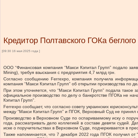
Кредитор Полтавского ГОКа беглого
[09:30 16 мая 2025 года ]
ООО “Финансовая компания “Макси Кэпитал Групп” подало заявл
Mining), требуя взыскания с предприятия 4,7 млрд грн.
Согласно сообщению Ferrexpo, компания получила информаци
компания “Макси Кэпитал Групп” об открытии производства по де
При этом уточняется, что “Макси Кэпитал Групп” подала такое 
официальное производство по делу о банкротстве ПГОКа не нача
Кэпитал Групп”.
Ferrexpo сообщает, что согласно совету украинских юрисконсуль
между “Макси Кэпитал Групп” и ПГОК, Верховный Суд не принял 
Производство в Верховном Суде по оспариваемому иску о поруч
года, рассматривать дело коллегией в составе девяти судей. 
иске о поручительствах в Верховном Суде, подчеркивается в пре
Также напоминается, что 7 декабря 2022 года ПГОК получил от 