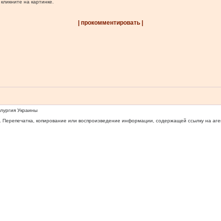
 кликните на картинке.
| прокомментировать |
ллургия Украины
 Перепечатка, копирование или воспроизведение информации, содержащей ссылку на агентс