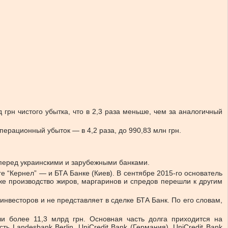
грн чистого убытка, что в 2,3 раза меньше, чем за аналогичный
перационный убыток — в 4,2 раза, до 990,83 млн грн.
 перед украинскими и зарубежными банками.
е “Кернел” — и БТА Банке (Киев). В сентябре 2015-го основатель
кже производство жиров, маргаринов и спредов перешли к другим
нвесторов и не представляет в сделке БТА Банк. По его словам,
и более 11,3 млрд грн. Основная часть долга приходится на
ть Landesbank Berlin, UniCredit Bank (Германия), UniCredit Bank