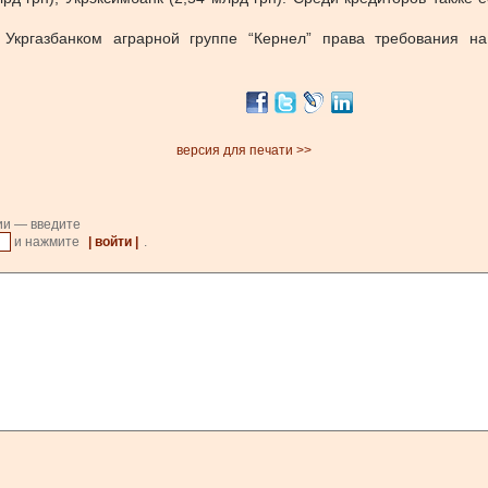
кргазбанком аграрной группе “Кернел” права требования на м
версия для печати >>
ии — введите
и нажмите
| войти |
.