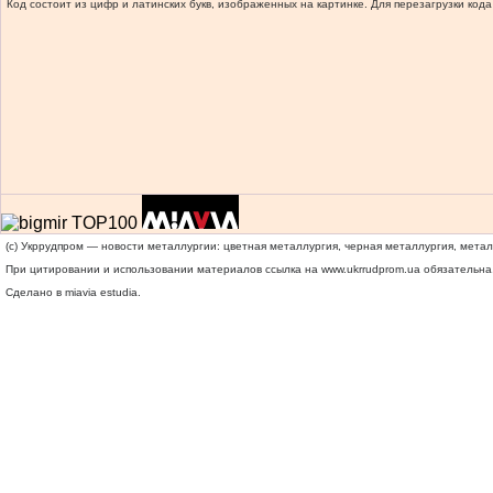
Код состоит из цифр и латинских букв, изображенных на картинке. Для перезагрузки кода
(c) Укррудпром — новости металлургии: цветная металлургия, черная металлургия, мета
При цитировании и использовании материалов ссылка на
www.ukrrudprom.ua
обязательна.
Сделано в miavia estudia.