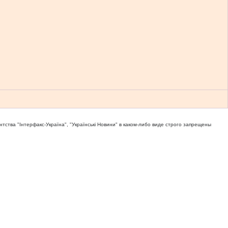
тва "Iнтерфакс-Україна", "Українськi Новини" в каком-либо виде строго запрещены