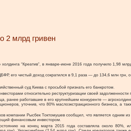
о 2 млрд гривен
холдинга “Креатив”, в январе-июне 2016 года получило 1,98 млрд 
Р, его чистый доход сократился в 9,1 раза — до 134,6 млн грн, о
зяйственный суд Киева с просьбой признать его банкротом.
с инвесторами относительно реструктуризации своей задолженности
ица, ранее работавшие в его крупнейшем конкуренте — агрохолдинг
ционеров, уточнив, что 80% маслоэкстракционного бизнеса, а та
ков компании Рысбек Токтомушев сообщил, что является одним из и
ающий финансовым инвестором.
состоянию на конец марта 2015 года составляла около 80%, ил
д грн), Укрэксимбанк (2,54 млрд грн). Среди кредиторов также ес