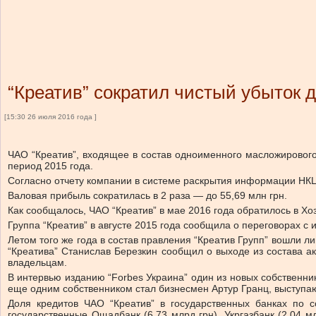
“Креатив” сократил чистый убыток д
[15:30 26 июля 2016 года ]
ЧАО “Креатив”, входящее в состав одноименного масложирового 
период 2015 года.
Согласно отчету компании в системе раскрытия информации НКЦБФ
Валовая прибыль сократилась в 2 раза — до 55,69 млн грн.
Как сообщалось, ЧАО “Креатив” в мае 2016 года обратилось в Хо
Группа “Креатив” в августе 2015 года сообщила о переговорах 
Летом того же года в состав правления “Креатив Групп” вошли л
“Креатива” Станислав Березкин сообщил о выходе из состава ак
владельцам.
В интервью изданию “Forbes Украина” один из новых собственни
еще одним собственником стал бизнесмен Артур Гранц, выступ
Доля кредитов ЧАО “Креатив” в государственных банках по 
государственные Ощадбанк (6,73 млрд грн), Укргазбанк (2,04 млр