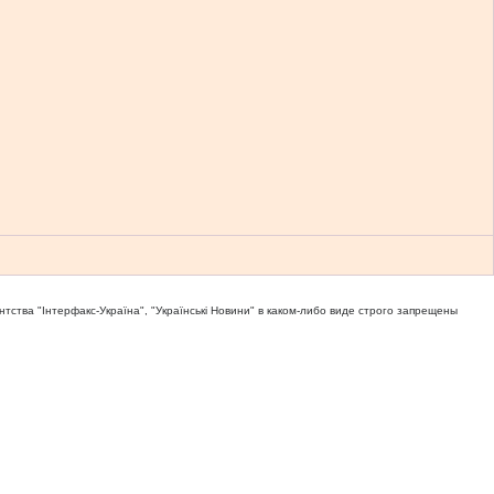
тва "Iнтерфакс-Україна", "Українськi Новини" в каком-либо виде строго запрещены