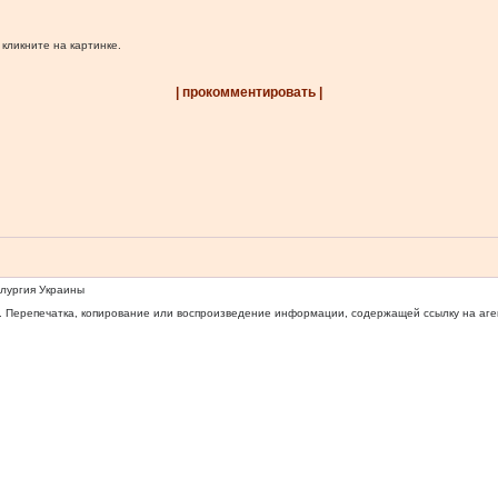
 кликните на картинке.
| прокомментировать |
ллургия Украины
 Перепечатка, копирование или воспроизведение информации, содержащей ссылку на агентс