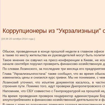
Коррупционеры из “Укрзализныци” 
[16:36 20 октября 2014 года ]
Обыски, проведенные в конце прошлой недели в главном офисе 
а также по месту жительства их руководителей могут быть полит
Такое мнение он озвучил на пресс-конференции в Киеве, не ис
начале сентября поручил проверить финансово-хозяйственную д
По словам Лозинского, за последние три месяца его предприятие
Глава “Укрзализнычпостача” также сообщил, что во время обыс
изменились цены и снизился курс гривни. Мы не понимаем, с чем
Лозинский уточнил, что изъятие документов касалось, в част
строения пути. Помимо того, идут проверки Днепропетровского с
Напомним, что СБУ совместно с Генпрокуратурой на прошлой нед
На время проведения проверок гендиректор администрации Бор
злоупотреблениях в финансово-хозяйственной деятельности и фа
В связи с этим по поручению премьера создана ведомственная к