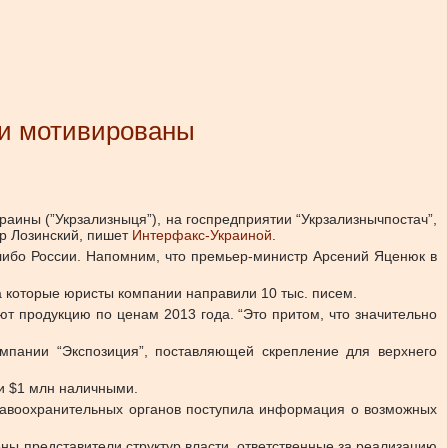
ки мотивированы
ины (”Укрзализныця”), на госпредприятии “Укрзализнычпостач”,
др Лозинский, пишет
Интерфакс-Украиной
.
 либо России. Напомним, что премьер-министр Арсений Яценюк в
на которые юристы компании направили 10 тыс. писем.
т продукцию по ценам 2013 года. “Это притом, что значительно
компании “Экспозиция”, поставляющей скрепление для верхнего
 и $1 млн наличными.
правоохранительных органов поступила информация о возможных
ны представители структур власти, ответственные за реализацию