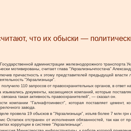
считают, что их обыски — политичес
Государственной администрации железнодорожного транспорта Укра
ически мотивированы, считает глава “Укрзализнычпостача” Алексан
ключив причастность к этому представителей предыдущей власти
еятельность “Укрзализныци”.
 получило 110 запросов от правоохранительных органов, в ответ 
ка изымались документы, касающиеся компаний, которые поставляю
 связана такая активность правоохранителей”, — сказал он.
ности компании “Галнафтоинвест”, которая поставляет цемент, 
трелочного завода.
еле провела 19 обысков в “Укрзализныци”, изъяв более 7 млн грн
ис Остапюк отстранен от исполнения обязанностей, так как от 
ктах коррупции в системе “Укрзализныци”.
омиссия Министерства инфраструктуры, к работе которой привлече