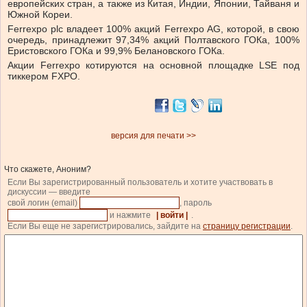
европейских стран, а также из Китая, Индии, Японии, Тайваня и
Южной Кореи.
Ferrеxpo plc владеет 100% акций Ferrexpo AG, которой, в свою
очередь, принадлежит 97,34% акций Полтавского ГОКа, 100%
Еристовского ГОКа и 99,9% Белановского ГОКа.
Акции Ferrexpo котируются на основной площадке LSE под
тиккером FXPO.
версия для печати >>
Что скажете, Аноним?
Если Вы зарегистрированный пользователь и хотите участвовать в
дискуссии — введите
свой логин (email)
, пароль
и нажмите
| войти |
.
Если Вы еще не зарегистрировались, зайдите на
страницу регистрации
.