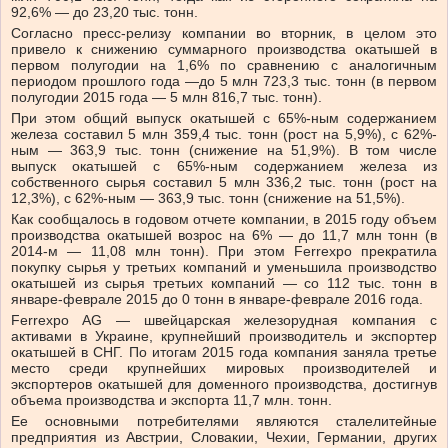
92,6% — до 23,20 тыс. тонн.
Согласно пресс-релизу компании во вторник, в целом это
привело к снижению суммарного производства окатышей в
первом полугодии на 1,6% по сравнению с аналогичным
периодом прошлого года —до 5 млн 723,3 тыс. тонн (в первом
полугодии 2015 года — 5 млн 816,7 тыс. тонн).
При этом общий выпуск окатышей с 65%-ным содержанием
железа составил 5 млн 359,4 тыс. тонн (рост на 5,9%), с 62%-
ным — 363,9 тыс. тонн (снижение на 51,9%). В том числе
выпуск окатышей с 65%-ным содержанием железа из
собственного сырья составил 5 млн 336,2 тыс. тонн (рост на
12,3%), с 62%-ным — 363,9 тыс. тонн (снижение на 51,5%).
Как сообщалось в годовом отчете компании, в 2015 году объем
производства окатышей возрос на 6% — до 11,7 млн тонн (в
2014-м — 11,08 млн тонн). При этом Ferrexpo прекратила
покупку сырья у третьих компаний и уменьшила производство
окатышей из сырья третьих компаний — со 112 тыс. тонн в
январе-феврале 2015 до 0 тонн в январе-феврале 2016 года.
Ferrexpo AG — швейцарская железорудная компания с
активами в Украине, крупнейший производитель и экспортер
окатышей в СНГ. По итогам 2015 года компания заняла третье
место среди крупнейших мировых производителей и
экспортеров окатышей для доменного производства, достигнув
объема производства и экспорта 11,7 млн. тонн.
Ее основными потребителями являются сталелитейные
предприятия из Австрии, Словакии, Чехии, Германии, других