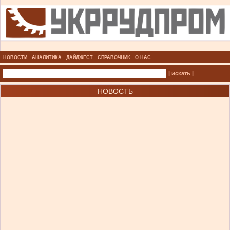
НОВОСТИ
АНАЛИТИКА
ДАЙДЖЕСТ
СПРАВОЧНИК
О НАС
| искать |
НОВОСТЬ