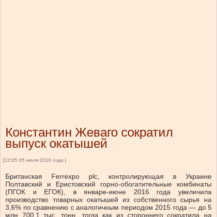
Константин Жеваго сократил
выпуск окатышей
[12:05 05 июля 2016 года ]
Британская Ferrexpo plc, контролирующая в Украине
Полтавский и Еристовский горно-обогатительные комбинаты
(ПГОК и ЕГОК), в январе-июне 2016 года увеличила
производство товарных окатышей из собственного сырья на
3,6% по сравнению с аналогичным периодом 2015 года — до 5
млн 700,1 тыс. тонн, тогда как из стороннего сократила на