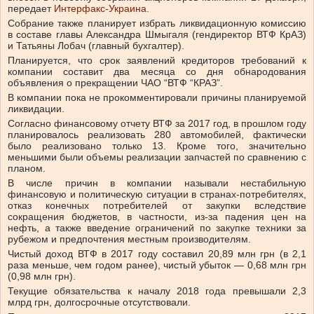
передает
Интерфакс-Украина.
Собрание также планирует избрать ликвидационную комиссию
в составе главы Александра Шмыгаля (гендиректор ВТФ КрАЗ)
и Татьяны Лобач (главный бухгалтер).
Планируется, что срок заявлений кредиторов требований к
компании составит два месяца со дня обнародования
объявления о прекращении ЧАО “ВТФ “КРАЗ”.
В компании пока не прокомментировали причины планируемой
ликвидации.
Согласно финансовому отчету ВТФ за 2017 год, в прошлом году
планировалось реализовать 280 автомобилей, фактически
было реализовано только 13. Кроме того, значительно
меньшими были объемы реализации запчастей по сравнению с
планом.
В числе причин в компании называли нестабильную
финансовую и политическую ситуации в странах-потребителях,
отказ конечных потребителей от закупки вследствие
сокращения бюджетов, в частности, из-за падения цен на
нефть, а также введение ограничений по закупке техники за
рубежом и предпочтения местным производителям.
Чистый доход ВТФ в 2017 году составил 20,89 млн грн (в 2,1
раза меньше, чем годом ранее), чистый убыток — 0,68 млн грн
(0,98 млн грн).
Текущие обязательства к началу 2018 года превышали 2,3
млрд грн, долгосрочные отсутствовали.