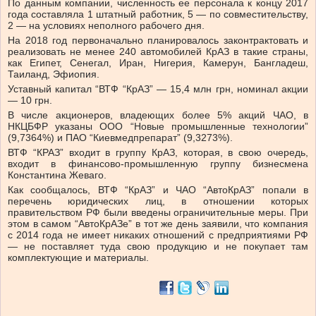
По данным компании, численность ее персонала к концу 2017
года составляла 1 штатный работник, 5 — по совместительству,
2 — на условиях неполного рабочего дня.
На 2018 год первоначально планировалось законтрактовать и
реализовать не менее 240 автомобилей КрАЗ в такие страны,
как Египет, Сенегал, Иран, Нигерия, Камерун, Бангладеш,
Таиланд, Эфиопия.
Уставный капитал “ВТФ “КрАЗ” — 15,4 млн грн, номинал акции
— 10 грн.
В числе акционеров, владеющих более 5% акций ЧАО, в
НКЦБФР указаны ООО “Новые промышленные технологии”
(9,7364%) и ПАО “Киевмедпрепарат” (9,3273%).
ВТФ “КРАЗ” входит в группу КрАЗ, которая, в свою очередь,
входит в финансово-промышленную группу бизнесмена
Константина Жеваго.
Как сообщалось, ВТФ “КрАЗ” и ЧАО “АвтоКрАЗ” попали в
перечень юридических лиц, в отношении которых
правительством РФ были введены ограничительные меры. При
этом в самом “АвтоКрАЗе” в тот же день заявили, что компания
с 2014 года не имеет никаких отношений с предприятиями РФ
— не поставляет туда свою продукцию и не покупает там
комплектующие и материалы.