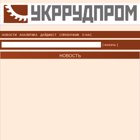
НОВОСТИ
АНАЛИТИКА
ДАЙДЖЕСТ
СПРАВОЧНИК
О НАС
| искать |
НОВОСТЬ